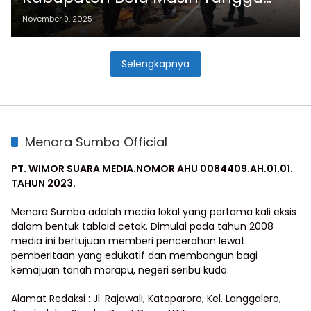
Hasil Autopsi
November 9, 2025
Selengkapnya
Menara Sumba Official
PT. WIMOR SUARA MEDIA.NOMOR AHU 0084409.AH.01.01.
TAHUN 2023.
Menara Sumba adalah media lokal yang pertama kali eksis
dalam bentuk tabloid cetak. Dimulai pada tahun 2008
media ini bertujuan memberi pencerahan lewat
pemberitaan yang edukatif dan membangun bagi
kemajuan tanah marapu, negeri seribu kuda.
Alamat Redaksi : Jl. Rajawali, Kataparoro, Kel. Langgalero,