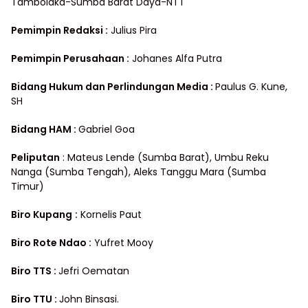
Tambolaka-Sumba Barat Daya-NTT
Pemimpin Redaksi :
Julius Pira
Pemimpin Perusahaan :
Johanes Alfa Putra
Bidang Hukum dan Perlindungan Media
:
Paulus G. Kune,
SH
Bidang HAM :
Gabriel Goa
Peliputan
: Mateus Lende (Sumba Barat), Umbu Reku
Nanga (Sumba Tengah), Aleks Tanggu Mara (Sumba
Timur)
Biro Kupang
:
Kornelis Paut
Biro Rote Ndao :
Yufret Mooy
Biro TTS :
Jefri Oematan
Biro TTU :
John Binsasi.