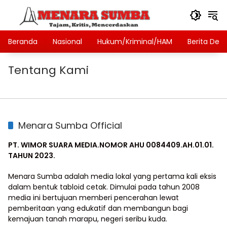
Langsung
ke
konten
Beranda
Nasional
Hukum/Kriminal/HAM
Berita Des
Tentang Kami
Menara Sumba Official
PT. WIMOR SUARA MEDIA.NOMOR AHU 0084409.AH.01.01.
TAHUN 2023.
Menara Sumba adalah media lokal yang pertama kali eksis
dalam bentuk tabloid cetak. Dimulai pada tahun 2008
media ini bertujuan memberi pencerahan lewat
pemberitaan yang edukatif dan membangun bagi
kemajuan tanah marapu, negeri seribu kuda.