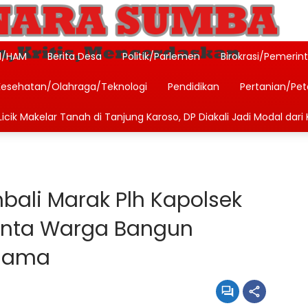
l/HAM
Berita Desa
Politik/Parlemen
Birokrasi/Pemerin
Kesehatan/Olahraga/Teknologi
Pendidikan
Pertanian/Pe
icik Makelar Tanah di Tanjung Karoso, DP Diakali Jadi Modal dari 
bali Marak Plh Kapolsek
inta Warga Bangun
sama