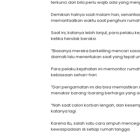
terkunci dan bila perlu wajib ada yang men
Demikian halnya saat malam hari, senanti
memanfaatkan waktu saat penghuni rumah t
Saat ini, katanya lebih lanjut, para pelaku
ketika hendak beraksi.
“Biasanya mereka berkeliling mencari sasa
diamati lalu menentukan saat yang tepat un
Para pelaku kejahatan ini memonitor ruma
kebiasaan sehari-hari.
“Dari pengamatan ini dia bisa memastikan
menaksir barang-barang berharga yang ada
“Nah saat calon korban lengah, dan kesemp
katanya lagi.
Karena itu, salah satu cara ampuh mence
kewaspadaan di setiap rumah tangga.