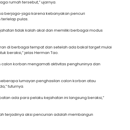
jaga rumah tersebut,” ujarnya.
asa berjaga-jaga karena kebanyakan pencuri
erlelap pulas.
 kejahatan tidak kalah akal dan memiliki berbagai modus
ran di berbagai tempat dan setelah ada bakal target mulai
tuk beraksi,” jelas Herman Tao.
h calon korban mengamati aktivitas penghuninya dan
 seberapa lumayan penghasilan calon korban atau
,” tuturnya.
atan ada para pelaku kejahatan ini langsung beraksi,”
gah terjadinya aksi pencurian adalah membangun