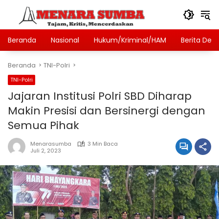
Langsung
ke
konten
Beranda
Nasional
Hukum/Kriminal/HAM
Berita Des
Beranda
TNI-Polri
TNI-Polri
Jajaran Institusi Polri SBD Diharap
Makin Presisi dan Bersinergi dengan
Semua Pihak
Menarasumba
3 Min Baca
Juli 2, 2023