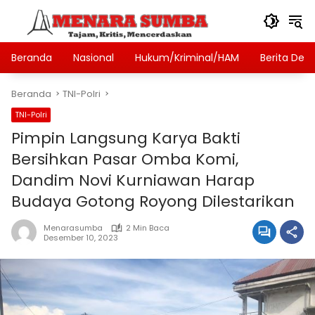
Langsung
ke
konten
Beranda
Nasional
Hukum/Kriminal/HAM
Berita Des
Beranda
TNI-Polri
TNI-Polri
Pimpin Langsung Karya Bakti
Bersihkan Pasar Omba Komi,
Dandim Novi Kurniawan Harap
Budaya Gotong Royong Dilestarikan
Menarasumba
2 Min Baca
Desember 10, 2023