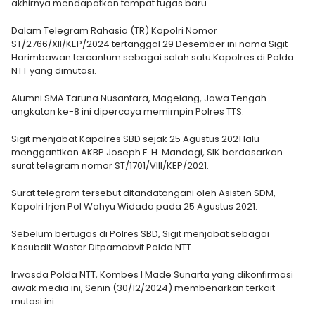
akhirnya mendapatkan tempat tugas baru.
Dalam Telegram Rahasia (TR) Kapolri Nomor
ST/2766/XII/KEP/2024 tertanggal 29 Desember ini nama Sigit
Harimbawan tercantum sebagai salah satu Kapolres di Polda
NTT yang dimutasi.
Alumni SMA Taruna Nusantara, Magelang, Jawa Tengah
angkatan ke-8 ini dipercaya memimpin Polres TTS.
Sigit menjabat Kapolres SBD sejak 25 Agustus 2021 lalu
menggantikan AKBP Joseph F. H. Mandagi, SIK berdasarkan
surat telegram nomor ST/1701/VIII/KEP/2021.
Surat telegram tersebut ditandatangani oleh Asisten SDM,
Kapolri Irjen Pol Wahyu Widada pada 25 Agustus 2021.
Sebelum bertugas di Polres SBD, Sigit menjabat sebagai
Kasubdit Waster Ditpamobvit Polda NTT.
Irwasda Polda NTT, Kombes I Made Sunarta yang dikonfirmasi
awak media ini, Senin (30/12/2024) membenarkan terkait
mutasi ini.