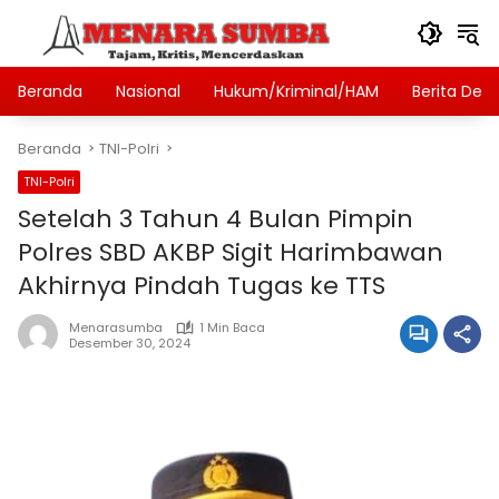
Langsung
ke
konten
Beranda
Nasional
Hukum/Kriminal/HAM
Berita Des
Beranda
TNI-Polri
TNI-Polri
Setelah 3 Tahun 4 Bulan Pimpin
Polres SBD AKBP Sigit Harimbawan
Akhirnya Pindah Tugas ke TTS
Menarasumba
1 Min Baca
Desember 30, 2024