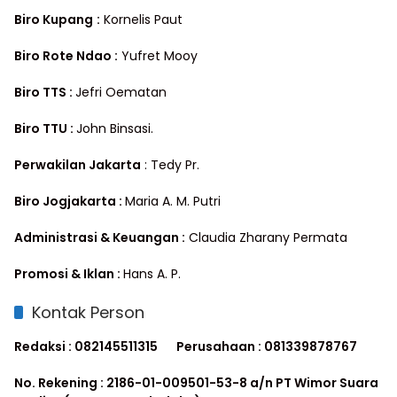
Biro Kupang
:
Kornelis Paut
Biro Rote Ndao :
Yufret Mooy
Biro TTS :
Jefri Oematan
Biro TTU :
John Binsasi.
Perwakilan Jakarta
: Tedy Pr.
Biro Jogjakarta :
Maria A. M. Putri
Administrasi & Keuangan :
Claudia Zharany Permata
Promosi & Iklan :
Hans A. P.
Kontak Person
Redaksi : 082145511315
Perusahaan : 081339878767
No. Rekening : 2186-01-009501-53-8 a/n PT Wimor Suara