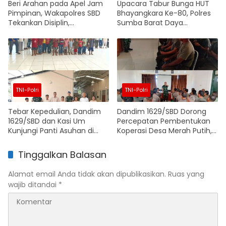
Beri Arahan pada Apel Jam
Upacara Tabur Bunga HUT
Pimpinan, Wakapolres SBD
Bhayangkara Ke-80, Polres
Tekankan Disiplin,
Sumba Barat Daya
Profesionalisme dan
Teguhkan Semangat
Pelayanan Humanis
Pengabdian kepada
Masyarakat
TNI-Polri
TNI-Polri
Tebar Kepedulian, Dandim
Dandim 1629/SBD Dorong
1629/SBD dan Kasi Um
Percepatan Pembentukan
Kunjungi Panti Asuhan di
Koperasi Desa Merah Putih,
Sumba Barat Daya
Babinsa Diminta Aktif
Dampingi Desa
Tinggalkan Balasan
Alamat email Anda tidak akan dipublikasikan.
Ruas yang
wajib ditandai
*