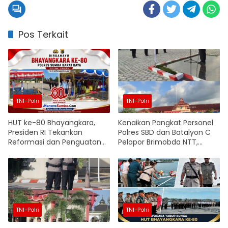
Pos Terkait
TNI-Polri
TNI-Polri
HUT ke-80 Bhayangkara,
Kenaikan Pangkat Personel
Presiden RI Tekankan
Polres SBD dan Batalyon C
Reformasi dan Penguatan
Pelopor Brimobda NTT,
Kepercayaan Publik
Kapolres: Jadikan Amanah
terhadap Polri
untuk Tingkatkan
Profesionalisme dan
Pelayanan
TNI-Polri
TNI-Polri