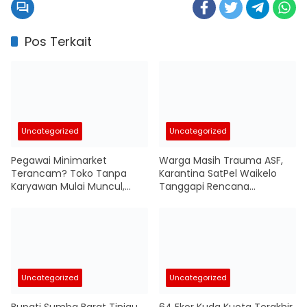
Pos Terkait
Uncategorized
Uncategorized
Pegawai Minimarket
Warga Masih Trauma ASF,
Terancam? Toko Tanpa
Karantina SatPel Waikelo
Karyawan Mulai Muncul,
Tanggapi Rencana
Robot Ambil Alih Operasional
Pemasukan Babi dari Luar
Pulau
Uncategorized
Uncategorized
Bupati Sumba Barat Tinjau
64 Ekor Kuda Kuota Terakhir