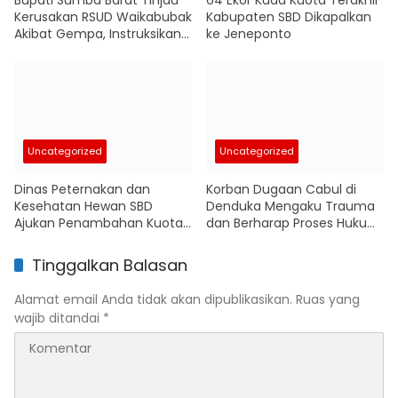
Kerusakan RSUD Waikabubak
Kabupaten SBD Dikapalkan
Akibat Gempa, Instruksikan
ke Jeneponto
Penyusunan Anggaran
Renovasi
Uncategorized
Uncategorized
Dinas Peternakan dan
Korban Dugaan Cabul di
Kesehatan Hewan SBD
Denduka Mengaku Trauma
Ajukan Penambahan Kuota
dan Berharap Proses Hukum
Pengiriman Kuda Antarpulau
Segera Berjalan
Tinggalkan Balasan
Alamat email Anda tidak akan dipublikasikan.
Ruas yang
wajib ditandai
*