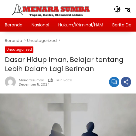
Langsung
ke
konten
Beranda
Nasional
Hukum/Kriminal/HAM
Berita Des
Beranda
Uncategorized
Uncategorized
Dasar Hidup Iman, Belajar tentang
Lebih Dalam Lagi Beriman
Menarasumba
1 Min Baca
Desember 5, 2024