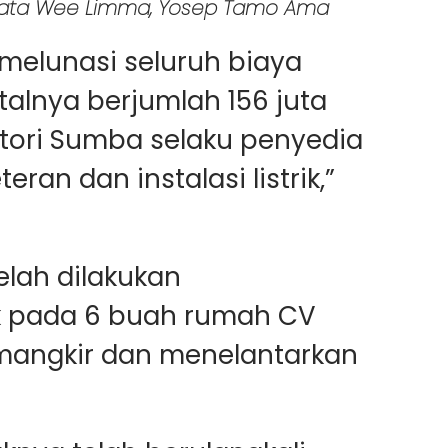
ata Wee Limma, Yosep Tamo Ama
melunasi seluruh biaya
lnya berjumlah 156 juta
tori Sumba selaku penyedia
an dan instalasi listrik,”
lah dilakukan
k pada 6 buah rumah CV
 mangkir dan menelantarkan