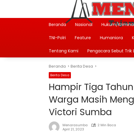
Langsung
ke
konten
Beranda
Nasional
Hukum/Krimina
TNI-Polri
Feature
Humaniora
Tentang Kami
Pengacara Sebut Trik L
Beranda
Berita Desa
Berita Desa
Hampir Tiga Tahun
Warga Masih Meng
Victori Sumba
Menarasumba
2 Min Baca
April 21, 2023