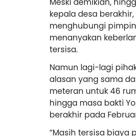
Meski demikian, hin
kepala desa berakhir,
menghubungi pimpina
menanyakan keberla
tersisa.
Namun lagi-lagi piha
alasan yang sama 
meteran untuk 46 rum
hingga masa bakti Yo
berakhir pada Februari
“Masih tersisa biay