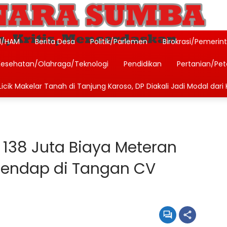
l/HAM
Berita Desa
Politik/Parlemen
Birokrasi/Pemerin
Kesehatan/Olahraga/Teknologi
Pendidikan
Pertanian/Pe
icik Makelar Tanah di Tanjung Karoso, DP Diakali Jadi Modal dari 
 138 Juta Biaya Meteran
endap di Tangan CV