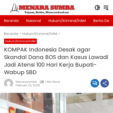
Langsung
ke
konten
Beranda
Nasional
Hukum/Kriminal/HAM
Berita Des
Beranda
Hukum/Kriminal/HAM
Hukum/Kriminal/HAM
KOMPAK Indonesia Desak agar
Skandal Dana BOS dan Kasus Lawadi
Jadi Atensi 100 Hari Kerja Bupati-
Wabup SBD
Menarasumba
1 Min Baca
Februari 22, 2025