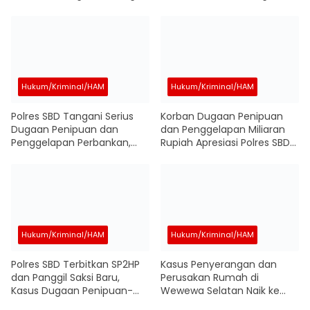
Pelaku
Lombu, Pengakuan Oknum
Soal Pelaku yang Disebut
Sudah Dibantai Jadi Sorotan
Hukum/Kriminal/HAM
Hukum/Kriminal/HAM
Polres SBD Tangani Serius
Korban Dugaan Penipuan
Dugaan Penipuan dan
dan Penggelapan Miliaran
Penggelapan Perbankan,
Rupiah Apresiasi Polres SBD
Penyidik Terus Kumpulkan
Terbitkan SP2HP, Berharap
Alat Bukti
Kasus Segera Naik ke
Penyidikan
Hukum/Kriminal/HAM
Hukum/Kriminal/HAM
Polres SBD Terbitkan SP2HP
Kasus Penyerangan dan
dan Panggil Saksi Baru,
Perusakan Rumah di
Kasus Dugaan Penipuan-
Wewewa Selatan Naik ke
Penggelapan di BRI Cabang
Tahap Penyidikan, Polisi