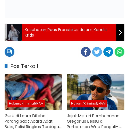
Kesehatan Paus Fransiskus dalam Kondisi
Kritis
Pos Terkait
Hukum/Kriminal/HAM
Hukum/Kriminal/HAM
Guru di Loura Ditebas
Jejak Misteri Pembunuhan
Parang Saat Acara Adat
Gregorius Bessu di
Belis, Polisi Ringkus Terduga
Perbatasan Wee Pangali–