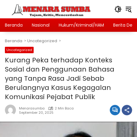
Langsung
ke
konten
Beranda
Nasional
Hukum/Kriminal/HAM
Berita Des
Beranda
Uncategorized
Uncategorized
Kurang Peka terhadap Konteks
Sosial dan Penggunaan Bahasa
yang Tanpa Rasa Jadi Sebab
Berulangnya Kasus Kegagalan
Komunikasi Pejabat Publik
Menarasumba
2 Min Baca
September 20, 2025