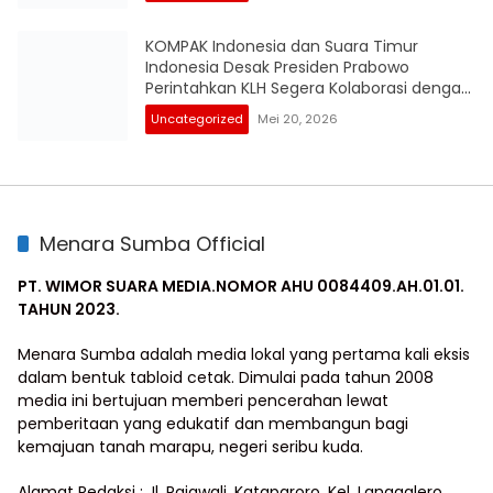
KOMPAK Indonesia dan Suara Timur
Indonesia Desak Presiden Prabowo
Perintahkan KLH Segera Kolaborasi dengan
KPK RI Audit Investigasi Proyek Mangrove
Uncategorized
Mei 20, 2026
Gambut BPEGM di Papua
Menara Sumba Official
PT. WIMOR SUARA MEDIA.NOMOR AHU 0084409.AH.01.01.
TAHUN 2023.
Menara Sumba adalah media lokal yang pertama kali eksis
dalam bentuk tabloid cetak. Dimulai pada tahun 2008
media ini bertujuan memberi pencerahan lewat
pemberitaan yang edukatif dan membangun bagi
kemajuan tanah marapu, negeri seribu kuda.
Alamat Redaksi : Jl. Rajawali, Kataparoro, Kel. Langgalero,