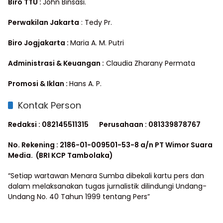
Biro TTU :
John Binsasi.
Perwakilan Jakarta
: Tedy Pr.
Biro Jogjakarta :
Maria A. M. Putri
Administrasi & Keuangan :
Claudia Zharany Permata
Promosi & Iklan :
Hans A. P.
Kontak Person
Redaksi : 082145511315
Perusahaan : 081339878767
No. Rekening : 2186-01-009501-53-8 a/n PT Wimor Suara
Media. (BRI KCP Tambolaka)
“Setiap wartawan Menara Sumba dibekali kartu pers dan
dalam melaksanakan tugas jurnalistik dilindungi Undang-
Undang No. 40 Tahun 1999 tentang Pers”