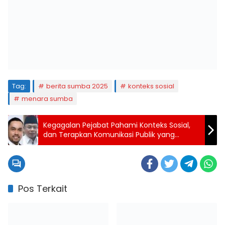
Tag:
berita sumba 2025
konteks sosial
menara sumba
Kegagalan Pejabat Pahami Konteks Sosial,
dan Terapkan Komunikasi Publik yang
Empatik Sering Picu Kemarahan Publik
Pos Terkait