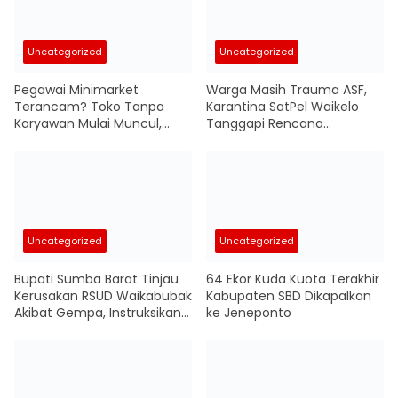
Uncategorized
Uncategorized
Pegawai Minimarket
Warga Masih Trauma ASF,
Terancam? Toko Tanpa
Karantina SatPel Waikelo
Karyawan Mulai Muncul,
Tanggapi Rencana
Robot Ambil Alih Operasional
Pemasukan Babi dari Luar
Pulau
Uncategorized
Uncategorized
Bupati Sumba Barat Tinjau
64 Ekor Kuda Kuota Terakhir
Kerusakan RSUD Waikabubak
Kabupaten SBD Dikapalkan
Akibat Gempa, Instruksikan
ke Jeneponto
Penyusunan Anggaran
Renovasi