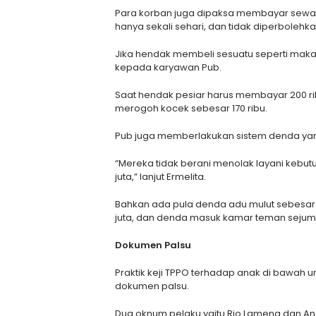
Para korban juga dipaksa membayar sewa 
hanya sekali sehari, dan tidak diperbolehka
Jika hendak membeli sesuatu seperti maka
kepada karyawan Pub.
Saat hendak pesiar harus membayar 200 ri
merogoh kocek sebesar 170 ribu.
Pub juga memberlakukan sistem denda ya
“Mereka tidak berani menolak layani kebut
juta,” lanjut Ermelita.
Bahkan ada pula denda adu mulut sebesar 2
juta, dan denda masuk kamar teman sejumla
Dokumen Palsu
Praktik keji TPPO terhadap anak di bawah
dokumen palsu.
Dua oknum pelaku yaitu Rio Lameng dan A