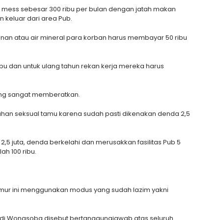
mess sebesar 300 ribu per bulan dengan jatah makan
n keluar dari area Pub.
nan atau air mineral para korban harus membayar 50 ribu
bu dan untuk ulang tahun rekan kerja mereka harus
ng sangat memberatkan.
uhan seksual tamu karena sudah pasti dikenakan denda 2,5
,5 juta, denda berkelahi dan merusakkan fasilitas Pub 5
h 100 ribu.
 umur ini menggunakan modus yang sudah lazim yakni
ndi Wonasoba disebut bertanggungjawab atas seluruh