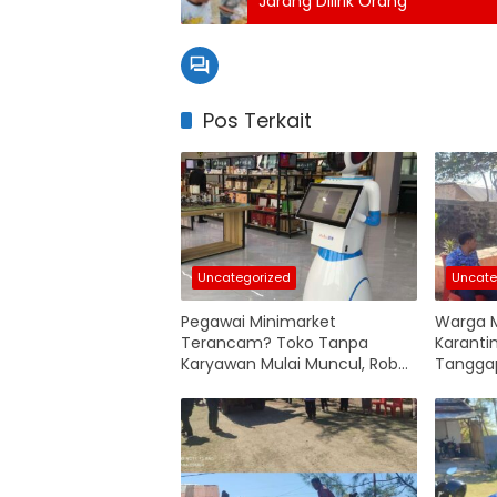
Jarang Dilirik Orang
Pos Terkait
Uncategorized
Uncate
Pegawai Minimarket
Warga M
Terancam? Toko Tanpa
Karanti
Karyawan Mulai Muncul, Robot
Tangga
Ambil Alih Operasional
Pemasuk
Pulau