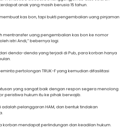
rdapat anak yang masih berusia 15 tahun.
an membuat kas bon, tapi bukti pengembalian uang pinjaman
h mentransfer uang pengembalian kas bon ke nomor
leh istri Andi,” bebernya lagi.
ri denda-denda yang terjadi di Pub, para korban hanya
bulan.
eminta pertolongan TRUK-F yang kemudian difasilitasi
eputusan yang sangat baik dengan respon segera menolong
 peristiwa hukum itu ke pihak berwajib.
i adalah pelanggaran HAM, dan bentuk tindakan
a.
para korban mendapat perlindungan dan keadilan hukum.