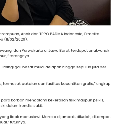
 Perempuan, Anak dan TPPO PADMA Indonesia, Ermelita
u (11/02/2026).
rawang, dan Purwakarta di Jawa Barat, terdapat anak-anak
hun,” terangnya.
imingi gaji besar mulai delapan hingga sepuluh juta per
s, termasuk pakaian dan fasilitas kecantikan gratis,” ungkap
u para korban mengalami kekerasan fisik maupun psikis,
ki dalam kondisi sakit.
ang tidak manusiawi. Mereka dijambak, diludah, ditampar,
ual,” tuturnya.