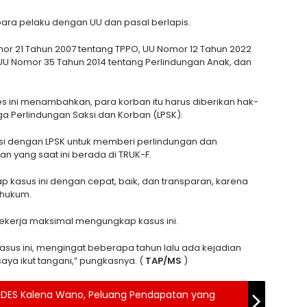
para pelaku dengan UU dan pasal berlapis.
 21 Tahun 2007 tentang TPPO, UU Nomor 12 Tahun 2022
UU Nomor 35 Tahun 2014 tentang Perlindungan Anak, dan
s ini menambahkan, para korban itu harus diberikan hak-
a Perlindungan Saksi dan Korban (LPSK).
si dengan LPSK untuk memberi perlindungan dan
 yang saat ini berada di TRUK-F.
 kasus ini dengan cepat, baik, dan transparan, karena
 hukum.
ekerja maksimal mengungkap kasus ini.
kasus ini, mengingat beberapa tahun lalu ada kejadian
aya ikut tangani,” pungkasnya. (
TAP/MS
)
MDES Kalena Wano, Peluang Pendapatan yang