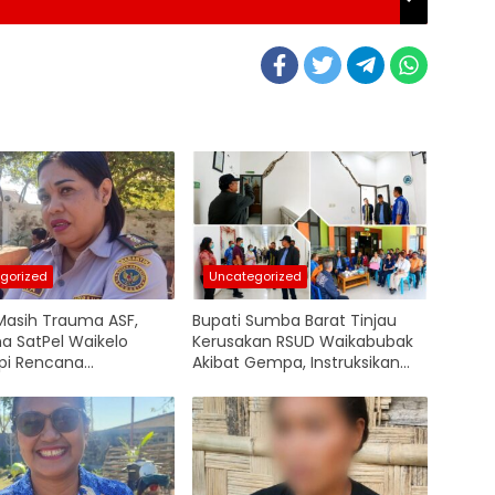
gorized
Uncategorized
asih Trauma ASF,
Bupati Sumba Barat Tinjau
na SatPel Waikelo
Kerusakan RSUD Waikabubak
pi Rencana
Akibat Gempa, Instruksikan
an Babi dari Luar
Penyusunan Anggaran
Renovasi