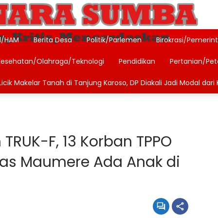
l/HAM
Berita Desa
Politik/Parlemen
Birokrasi/Pemerin
Kesehatan/Olahraga/Teknologi
Pendidikan
Pertanian/Pe
icik Makelar Tanah di Tanjung Karoso, DP Diakali Jadi Modal dari 
 TRUK-F, 13 Korban TPPO
tras Maumere Ada Anak di