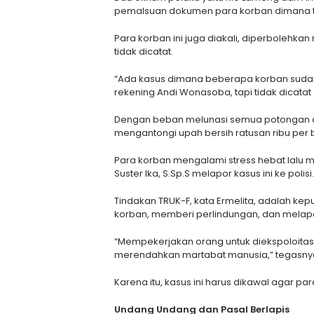
pemalsuan dokumen para korban dimana te
Para korban ini juga diakali, diperbolehk
tidak dicatat.
“Ada kasus dimana beberapa korban suda
rekening Andi Wonasoba, tapi tidak dicatat o
Dengan beban melunasi semua potongan da
mengantongi upah bersih ratusan ribu per 
Para korban mengalami stress hebat lalu m
Suster Ika, S.Sp.S melapor kasus ini ke polisi.
Tindakan TRUK-F, kata Ermelita, adalah k
korban, memberi perlindungan, dan melapor
“Mempekerjakan orang untuk diekspoloitas
merendahkan martabat manusia,” tegasny
Karena itu, kasus ini harus dikawal agar 
Undang Undang dan Pasal Berlapis