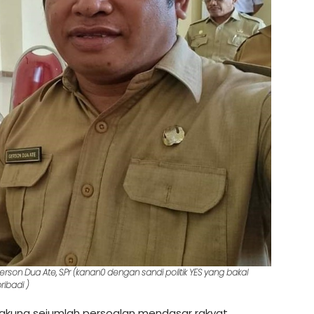
rson Dua Ate, S.Pr (kanan0 dengan sandi politik YES yang bakal
ribadi )
ungkung sejumlah persoalan mendasar rakyat