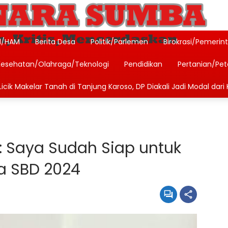
l/HAM
Berita Desa
Politik/Parlemen
Birokrasi/Pemerin
Kesehatan/Olahraga/Teknologi
Pendidikan
Pertanian/Pe
icik Makelar Tanah di Tanjung Karoso, DP Diakali Jadi Modal dari 
: Saya Sudah Siap untuk
da SBD 2024