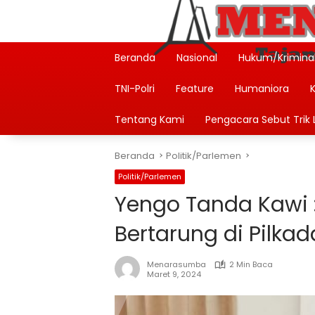
Langsung
ke
konten
Beranda
Nasional
Hukum/Krimina
TNI-Polri
Feature
Humaniora
Tentang Kami
Pengacara Sebut Trik L
Beranda
Politik/Parlemen
Politik/Parlemen
Yengo Tanda Kawi 
Bertarung di Pilka
Menarasumba
2 Min Baca
Maret 9, 2024