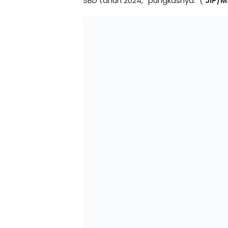
SBD tahun 2024,” pungkasnya. (
JIP/