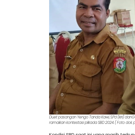
Duet pasangan Yengo Tanda Kawi, S.Pd (kiri) danGe
ramaikan kontestasi pilkada SBD 2024. ( Foto dok. p
Kondisi SBD saat ini yang masih terk