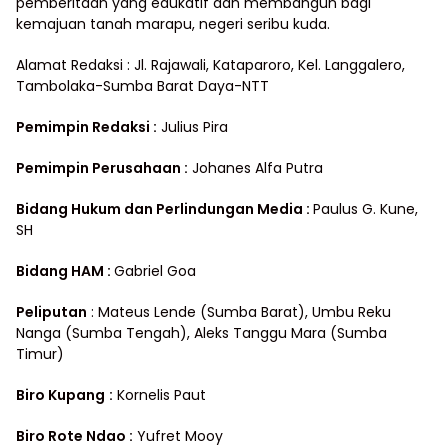
pemberitaan yang edukatif dan membangun bagi
kemajuan tanah marapu, negeri seribu kuda.
Alamat Redaksi : Jl. Rajawali, Kataparoro, Kel. Langgalero,
Tambolaka-Sumba Barat Daya-NTT
Pemimpin Redaksi :
Julius Pira
Pemimpin Perusahaan :
Johanes Alfa Putra
Bidang Hukum dan Perlindungan Media
:
Paulus G. Kune,
SH
Bidang HAM :
Gabriel Goa
Peliputan
: Mateus Lende (Sumba Barat), Umbu Reku
Nanga (Sumba Tengah), Aleks Tanggu Mara (Sumba
Timur)
Biro Kupang
:
Kornelis Paut
Biro Rote Ndao :
Yufret Mooy