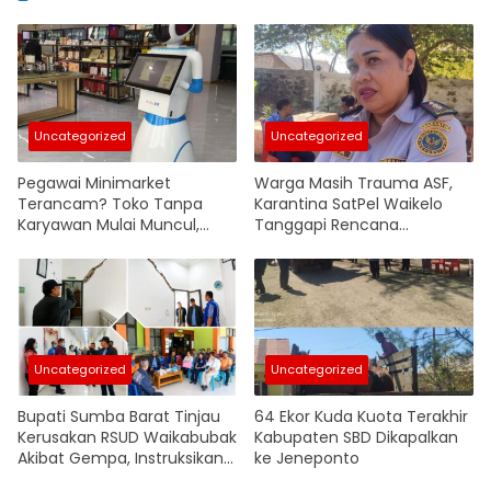
Uncategorized
Uncategorized
Pegawai Minimarket
Warga Masih Trauma ASF,
Terancam? Toko Tanpa
Karantina SatPel Waikelo
Karyawan Mulai Muncul,
Tanggapi Rencana
Robot Ambil Alih Operasional
Pemasukan Babi dari Luar
Pulau
Uncategorized
Uncategorized
Bupati Sumba Barat Tinjau
64 Ekor Kuda Kuota Terakhir
Kerusakan RSUD Waikabubak
Kabupaten SBD Dikapalkan
Akibat Gempa, Instruksikan
ke Jeneponto
Penyusunan Anggaran