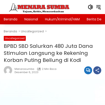
Langsung
ke
konten
Beranda
Nasional
Hukum/Kriminal/HAM
Berita Des
Beranda
Uncategorized
Uncategorized
BPBD SBD Salurkan 480 Juta Dana
Stimulan Langsung ke Rekening
Korban Puting Beliung di Kodi
Menarasumba
2 Min Baca
Desember 6, 2023