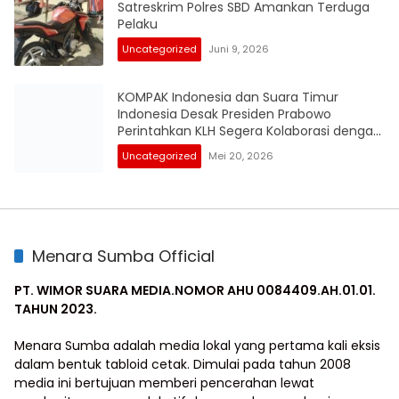
Satreskrim Polres SBD Amankan Terduga
Pelaku
Uncategorized
Juni 9, 2026
KOMPAK Indonesia dan Suara Timur
Indonesia Desak Presiden Prabowo
Perintahkan KLH Segera Kolaborasi dengan
KPK RI Audit Investigasi Proyek Mangrove
Uncategorized
Mei 20, 2026
Gambut BPEGM di Papua
Menara Sumba Official
PT. WIMOR SUARA MEDIA.NOMOR AHU 0084409.AH.01.01.
TAHUN 2023.
Menara Sumba adalah media lokal yang pertama kali eksis
dalam bentuk tabloid cetak. Dimulai pada tahun 2008
media ini bertujuan memberi pencerahan lewat