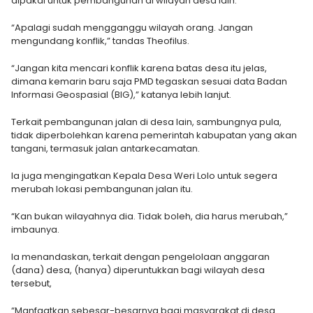
dipakai untuk pembangunan di wilayah desa lain.
“Apalagi sudah mengganggu wilayah orang. Jangan
mengundang konflik,” tandas Theofilus.
“Jangan kita mencari konflik karena batas desa itu jelas,
dimana kemarin baru saja PMD tegaskan sesuai data Badan
Informasi Geospasial (BIG),” katanya lebih lanjut.
Terkait pembangunan jalan di desa lain, sambungnya pula,
tidak diperbolehkan karena pemerintah kabupatan yang akan
tangani, termasuk jalan antarkecamatan.
Ia juga mengingatkan Kepala Desa Weri Lolo untuk segera
merubah lokasi pembangunan jalan itu.
“Kan bukan wilayahnya dia. Tidak boleh, dia harus merubah,”
imbaunya.
Ia menandaskan, terkait dengan pengelolaan anggaran
(dana) desa, (hanya) diperuntukkan bagi wilayah desa
tersebut,
“Manfaatkan sebesar-besarnya bagi masyarakat di desa