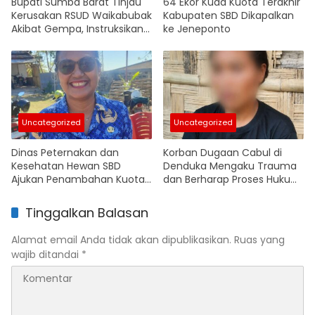
Bupati Sumba Barat Tinjau
64 Ekor Kuda Kuota Terakhir
Kerusakan RSUD Waikabubak
Kabupaten SBD Dikapalkan
Akibat Gempa, Instruksikan
ke Jeneponto
Penyusunan Anggaran
Renovasi
Uncategorized
Uncategorized
Dinas Peternakan dan
Korban Dugaan Cabul di
Kesehatan Hewan SBD
Denduka Mengaku Trauma
Ajukan Penambahan Kuota
dan Berharap Proses Hukum
Pengiriman Kuda Antarpulau
Segera Berjalan
Tinggalkan Balasan
Alamat email Anda tidak akan dipublikasikan.
Ruas yang
wajib ditandai
*