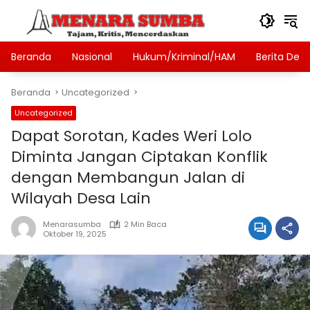
Langsung
ke
konten
Beranda
Nasional
Hukum/Kriminal/HAM
Berita Des
Beranda
Uncategorized
Uncategorized
Dapat Sorotan, Kades Weri Lolo
Diminta Jangan Ciptakan Konflik
dengan Membangun Jalan di
Wilayah Desa Lain
Menarasumba
2 Min Baca
Oktober 19, 2025