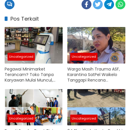
Pos Terkait
Uncategorized
Uncategorized
Pegawai Minimarket
Warga Masih Trauma ASF,
Terancam? Toko Tanpa
Karantina SatPel Waikelo
Karyawan Mulai Muncul,
Tanggapi Rencana
Robot Ambil Alih Operasional
Pemasukan Babi dari Luar
Pulau
Uncategorized
Uncategorized