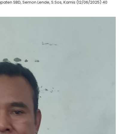
paten SBD, Semon Lende, S.Sos, Kamis (12/06/2025) 40