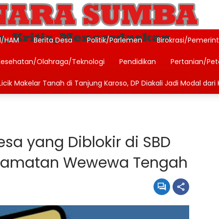
l/HAM
Berita Desa
Politik/Parlemen
Birokrasi/Pemerin
Kesehatan/Olahraga/Teknologi
Pendidikan
Pertanian/Pe
icik Makelar Tanah di Tanjung Karoso, DP Diakali Jadi Modal dari 
esa yang Diblokir di SBD
ecamatan Wewewa Tengah