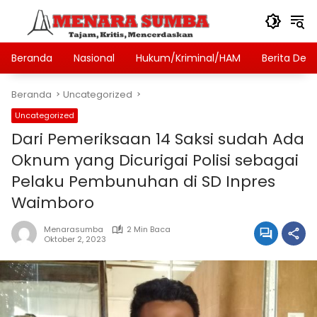
Langsung
ke
konten
Beranda
Nasional
Hukum/Kriminal/HAM
Berita Des
Beranda
Uncategorized
Uncategorized
Dari Pemeriksaan 14 Saksi sudah Ada
Oknum yang Dicurigai Polisi sebagai
Pelaku Pembunuhan di SD Inpres
Waimboro
Menarasumba
2 Min Baca
Oktober 2, 2023