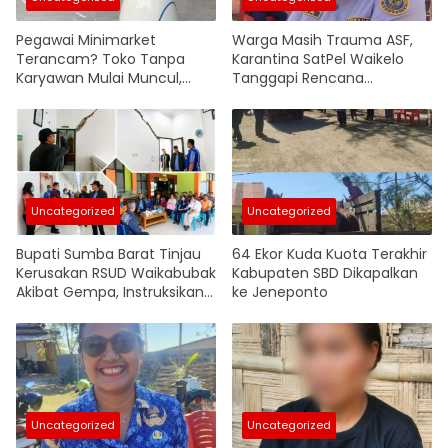
Pegawai Minimarket
Warga Masih Trauma ASF,
Terancam? Toko Tanpa
Karantina SatPel Waikelo
Karyawan Mulai Muncul,
Tanggapi Rencana
Robot Ambil Alih Operasional
Pemasukan Babi dari Luar
Pulau
Uncategorized
Uncategorized
Bupati Sumba Barat Tinjau
64 Ekor Kuda Kuota Terakhir
Kerusakan RSUD Waikabubak
Kabupaten SBD Dikapalkan
Akibat Gempa, Instruksikan
ke Jeneponto
Penyusunan Anggaran
Renovasi
Uncategorized
Uncategorized