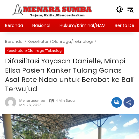
Langsung
ke
konten
Beranda
Nasional
Hukum/Kriminal/HAM
Berita Des
Beranda
Kesehatan/Olahraga/Teknologi
Kesehatan/Olahraga/Teknologi
Difasilitasi Yayasan Danielle, Mimpi
Elisa Pasien Kanker Tulang Ganas
Asal Rote Ndao untuk Berobat ke Bali
Terwujud
Menarasumba
4 Min Baca
Mei 26, 2023