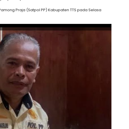
i Pamong Praja (Satpol PP) Kabupaten TTS pada Selasa