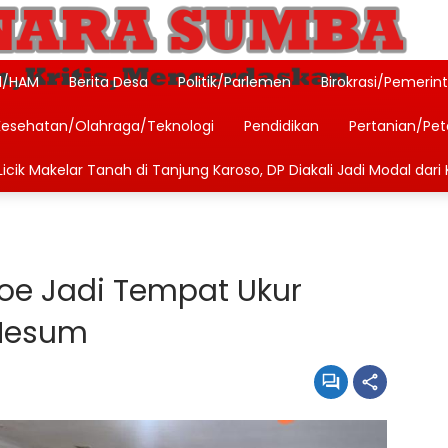
l/HAM
Berita Desa
Politik/Parlemen
Birokrasi/Pemerin
Kesehatan/Olahraga/Teknologi
Pendidikan
Pertanian/Pe
icik Makelar Tanah di Tanjung Karoso, DP Diakali Jadi Modal dari 
Soe Jadi Tempat Ukur
Mesum