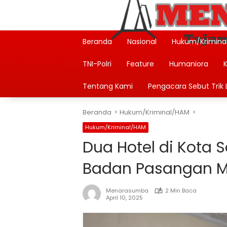
Langsung
ke
konten
Beranda
Nasional
Hukum/Krimina
TNI-Polri
Feature
Humaniora
Tentang Kami
Pengacara Sebut Trik L
Beranda
Hukum/Kriminal/HAM
Hukum/Kriminal/HAM
Dua Hotel di Kota 
Badan Pasangan 
Menarasumba
2 Min Baca
April 10, 2025