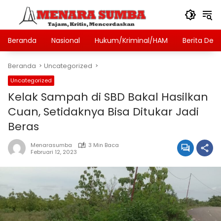
Langsung
ke
konten
Beranda
Nasional
Hukum/Kriminal/HAM
Berita Des
Beranda
Uncategorized
Uncategorized
Kelak Sampah di SBD Bakal Hasilkan
Cuan, Setidaknya Bisa Ditukar Jadi
Beras
Menarasumba
3 Min Baca
Februari 12, 2023