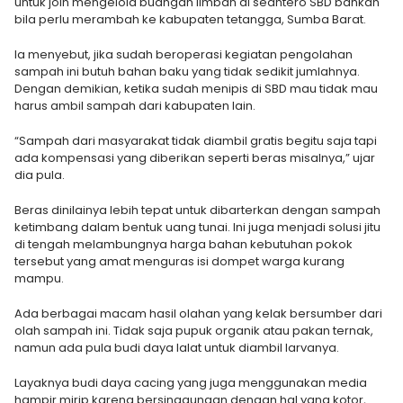
untuk join mengelola buangan limbah di seantero SBD bahkan
bila perlu merambah ke kabupaten tetangga, Sumba Barat.
Ia menyebut, jika sudah beroperasi kegiatan pengolahan
sampah ini butuh bahan baku yang tidak sedikit jumlahnya.
Dengan demikian, ketika sudah menipis di SBD mau tidak mau
harus ambil sampah dari kabupaten lain.
“Sampah dari masyarakat tidak diambil gratis begitu saja tapi
ada kompensasi yang diberikan seperti beras misalnya,” ujar
dia pula.
Beras dinilainya lebih tepat untuk dibarterkan dengan sampah
ketimbang dalam bentuk uang tunai. Ini juga menjadi solusi jitu
di tengah melambungnya harga bahan kebutuhan pokok
tersebut yang amat menguras isi dompet warga kurang
mampu.
Ada berbagai macam hasil olahan yang kelak bersumber dari
olah sampah ini. Tidak saja pupuk organik atau pakan ternak,
namun ada pula budi daya lalat untuk diambil larvanya.
Layaknya budi daya cacing yang juga menggunakan media
hampir mirip karena bersinggungan dengan hal yang kotor,