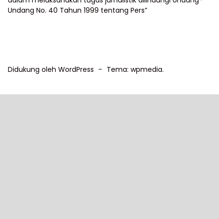
dalam melaksanakan tugas jurnalistik dilindungi Undang-
Undang No. 40 Tahun 1999 tentang Pers”
Didukung oleh WordPress
-
Tema: wpmedia.