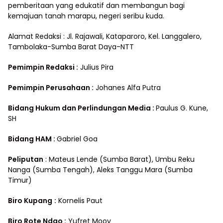
pemberitaan yang edukatif dan membangun bagi
kemajuan tanah marapu, negeri seribu kuda.
Alamat Redaksi : Jl. Rajawali, Kataparoro, Kel. Langgalero,
Tambolaka-Sumba Barat Daya-NTT
Pemimpin Redaksi :
Julius Pira
Pemimpin Perusahaan :
Johanes Alfa Putra
Bidang Hukum dan Perlindungan Media
:
Paulus G. Kune,
SH
Bidang HAM :
Gabriel Goa
Peliputan
: Mateus Lende (Sumba Barat), Umbu Reku
Nanga (Sumba Tengah), Aleks Tanggu Mara (Sumba
Timur)
Biro Kupang
:
Kornelis Paut
Biro Rote Ndao :
Yufret Mooy