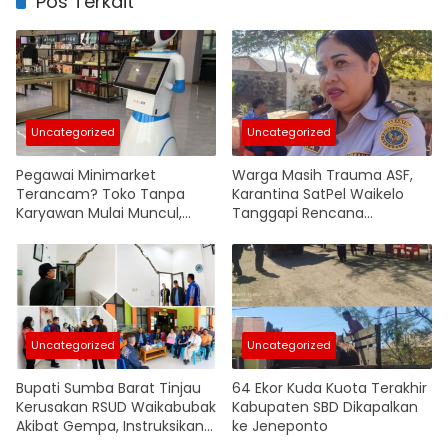
Pos Terkait
Uncategorized
Uncategorized
Pegawai Minimarket
Warga Masih Trauma ASF,
Terancam? Toko Tanpa
Karantina SatPel Waikelo
Karyawan Mulai Muncul,
Tanggapi Rencana
Robot Ambil Alih Operasional
Pemasukan Babi dari Luar
Pulau
Uncategorized
Uncategorized
Bupati Sumba Barat Tinjau
64 Ekor Kuda Kuota Terakhir
Kerusakan RSUD Waikabubak
Kabupaten SBD Dikapalkan
Akibat Gempa, Instruksikan
ke Jeneponto
Penyusunan Anggaran