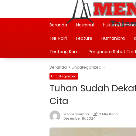
Langsung
ke
konten
Beranda
Nasional
Hukum/Krimina
TNI-Polri
Feature
Humaniora
Tentang Kami
Pengacara Sebut Trik L
Beranda
Uncategorized
Uncategorized
Tuhan Sudah Deka
Cita
Menarasumba
2 Min Baca
Desember 15, 2024