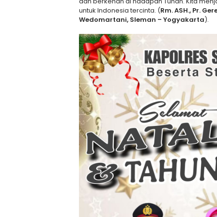
dan berkenan di hadapan Tuhan. Kita men
untuk Indonesia tercinta. (
Rm. ASH., Pr. Ge
Wedomartani, Sleman – Yogyakarta
).