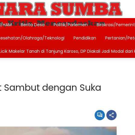
l/HAM
Berita Desa
Politik/Parlemen
Birokrasi/Pemerin
Kesehatan/Olahraga/Teknologi
Pendidikan
Pertanian/Pe
icik Makelar Tanah di Tanjung Karoso, DP Diakali Jadi Modal dari 
t Sambut dengan Suka