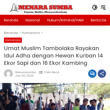
Langsung
ke
konten
Beranda
Nasional
Hukum/Kriminal/HAM
Berita Des
Beranda
Humaniora
Humaniora
Umat Muslim Tambolaka Rayakan
Idul Adha dengan Hewan Kurban 14
Ekor Sapi dan 16 Ekor Kambing
Menarasumba
3 Min Baca
Juni 30, 2023