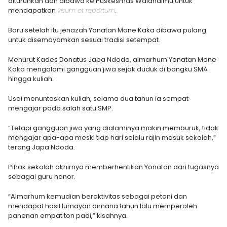
diturunkan dan dibawa ke Puskesmas Walandimu untuk
mendapatkan
visum et repertum
.
Baru setelah itu jenazah Yonatan Mone Kaka dibawa pulang
untuk disemayamkan sesuai tradisi setempat.
Menurut Kades Donatus Japa Ndoda, almarhum Yonatan Mone
Kaka mengalami gangguan jiwa sejak duduk di bangku SMA
hingga kuliah.
Usai menuntaskan kuliah, selama dua tahun ia sempat
mengajar pada salah satu SMP.
“Tetapi gangguan jiwa yang dialaminya makin memburuk, tidak
mengajar apa-apa meski tiap hari selalu rajin masuk sekolah,”
terang Japa Ndoda.
Pihak sekolah akhirnya memberhentikan Yonatan dari tugasnya
sebagai guru honor.
“Almarhum kemudian beraktivitas sebagai petani dan
mendapat hasil lumayan dimana tahun lalu memperoleh
panenan empat ton padi,” kisahnya.