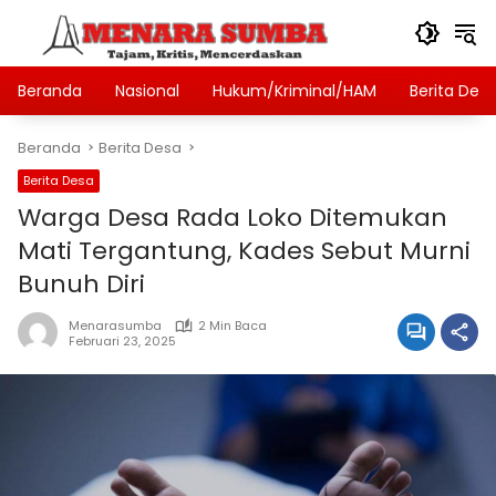
Langsung
ke
konten
Beranda
Nasional
Hukum/Kriminal/HAM
Berita Des
Beranda
Berita Desa
Berita Desa
Warga Desa Rada Loko Ditemukan
Mati Tergantung, Kades Sebut Murni
Bunuh Diri
Menarasumba
2 Min Baca
Februari 23, 2025