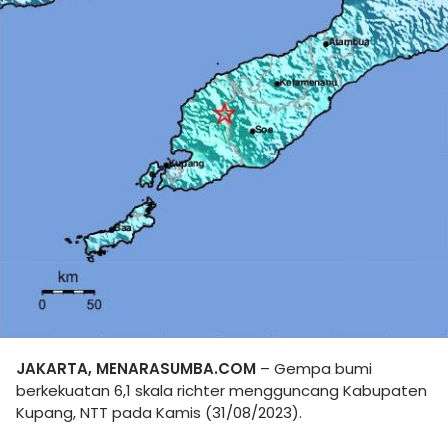
JAKARTA, MENARASUMBA.COM
– Gempa bumi
berkekuatan 6,1 skala richter mengguncang Kabupaten
Kupang, NTT pada Kamis (31/08/2023).