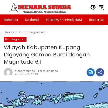
Langsung
ke
konten
Beranda
Nasional
Hukum/Kriminal/HAM
Berita Des
Beranda
Uncategorized
Uncategorized
Wilayah Kabupaten Kupang
Digoyang Gempa Bumi dengan
Magnitudo 6,1
Menarasumba
2 Min Baca
Agustus 31, 2023