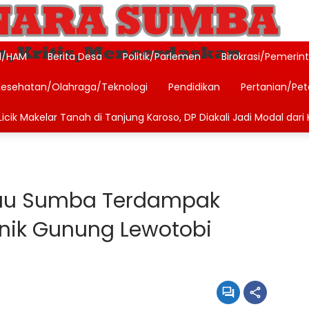
l/HAM
Berita Desa
Politik/Parlemen
Birokrasi/Pemerin
Kesehatan/Olahraga/Teknologi
Pendidikan
Pertanian/Pe
icik Makelar Tanah di Tanjung Karoso, DP Diakali Jadi Modal dari 
lau Sumba Terdampak
nik Gunung Lewotobi