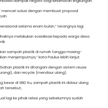
wa dampak negatif bagi kesehatan lingkungan.
if mencari solusi dengan membuat proposal
pah.
operasional selama enam bulan,” terangnya lagi.
 pihaknya melakukan sosialisasi kepada warga desa
ik.
an sampah plastik di rumah tangga masing-
an menjemputnya,” kata Paulus lebih lanjut.
ahan plastik ini ditangani dengan sistem reuse
angi), dan recycle (mendaur ulang).
besar di SBD itu, sampah plastik ini didaur ulang
h tersebut,
ual lagi ke pihak relasi yang sebelumnya sudah