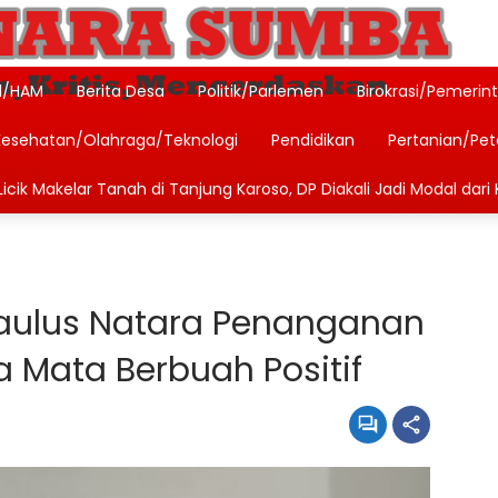
l/HAM
Berita Desa
Politik/Parlemen
Birokrasi/Pemerin
Kesehatan/Olahraga/Teknologi
Pendidikan
Pertanian/Pe
icik Makelar Tanah di Tanjung Karoso, DP Diakali Jadi Modal dari 
aulus Natara Penanganan
Mata Berbuah Positif