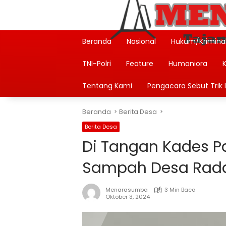
Langsung
ke
konten
Beranda
Nasional
Hukum/Krimina
TNI-Polri
Feature
Humaniora
Tentang Kami
Pengacara Sebut Trik L
Beranda
Berita Desa
Berita Desa
Di Tangan Kades P
Sampah Desa Rada 
Menarasumba
3 Min Baca
Oktober 3, 2024