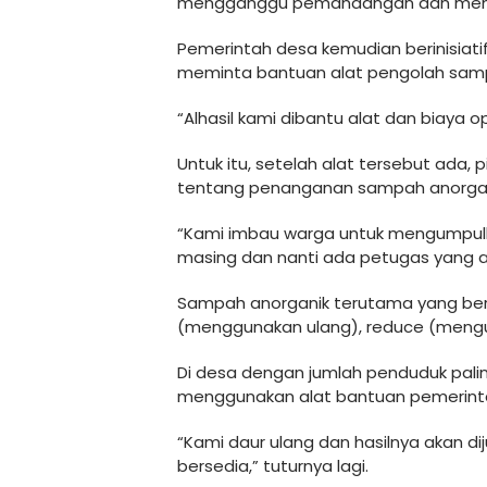
mengganggu pemandangan dan memba
Pemerintah desa kemudian berinisiat
meminta bantuan alat pengolah sam
“Alhasil kami dibantu alat dan biaya 
Untuk itu, setelah alat tersebut ada,
tentang penanganan sampah anorgan
“Kami imbau warga untuk mengumpulk
masing dan nanti ada petugas yang ak
Sampah anorganik terutama yang berb
(menggunakan ulang), reduce (mengur
Di desa dengan jumlah penduduk paling 
menggunakan alat bantuan pemerinta
“Kami daur ulang dan hasilnya akan dij
bersedia,” tuturnya lagi.