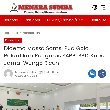
Langsung
ke
konten
Beranda
Nasional
Hukum/Kriminal/HAM
Berita Des
Beranda
Pendidikan
Pendidikan
Didemo Massa Samsi Pua Golo
Pelantikan Pengurus YAPPI SBD Kubu
Jamal Wungo Ricuh
Menarasumba
2 Min Baca
Oktober 4, 2024