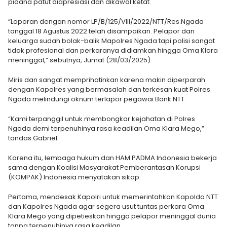
pidana patut diapresiasi dan dikawal ketat.
“Laporan dengan nomor LP/B/125/VIII/2022/NTT/Res.Ngada
tanggal 18 Agustus 2022 telah disampaikan. Pelapor dan
keluarga sudah bolak-balik Mapolres Ngada tapi polisi sangat
tidak profesional dan perkaranya didiamkan hingga Oma Klara
meninggal,” sebutnya, Jumat (28/03/2025).
Miris dan sangat memprihatinkan karena makin diperparah
dengan Kapolres yang bermasalah dan terkesan kuat Polres
Ngada melindungi oknum terlapor pegawai Bank NTT.
“Kami terpanggil untuk membongkar kejahatan di Polres
Ngada demi terpenuhinya rasa keadilan Oma Klara Mego,”
tandas Gabriel.
Karena itu, lembaga hukum dan HAM PADMA Indonesia bekerja
sama dengan Koalisi Masyarakat Pemberantasan Korupsi
(KOMPAK) Indonesia menyatakan sikap.
Pertama, mendesak Kapolri untuk memerintahkan Kapolda NTT
dan Kapolres Ngada agar segera usut tuntas perkara Oma
Klara Mego yang dipetieskan hingga pelapor meninggal dunia
tanpa terpenuhinya rasa keadilan.