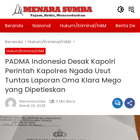
Langsung
ke
konten
Beranda
Nasional
Hukum/Kriminal/HAM
Berita Des
Beranda
Hukum/Kriminal/HAM
Hukum/Kriminal/HAM
PADMA Indonesia Desak Kapolri
Perintah Kapolres Ngada Usut
Tuntas Laporan Oma Klara Mego
yang Dipetieskan
Menarasumba
2 Min Baca
Maret 29, 2025