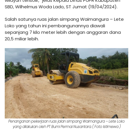
wilayah terisolir,” jelas Kepala Dinas PUPR Kabupaten
SBD, Wilhelmus Woda Lado, ST Jumat (19/04/2024).
Salah satunya ruas jalan simpang Waimangura – Lete
Loko yang tahun ini pembangunannya diawali
sepanjang 7 kilo meter lebih dengan anggaran dana
20,5 miliar lebih.
Penanganan pekerjaan ruas jalan simpang Waimangura – Lete Loko
yang dilakukan oleh PT Bumi Permai Nusantara. ( Foto Istimewa )