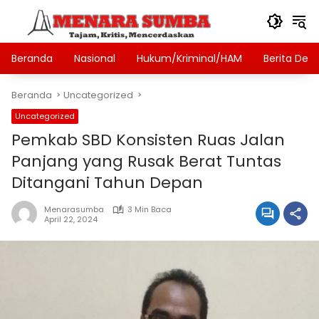
Langsung
ke
konten
Beranda
Nasional
Hukum/Kriminal/HAM
Berita Des
Beranda
Uncategorized
Uncategorized
Pemkab SBD Konsisten Ruas Jalan
Panjang yang Rusak Berat Tuntas
Ditangani Tahun Depan
Menarasumba
3 Min Baca
April 22, 2024