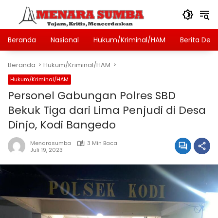
Langsung
ke
konten
Beranda
Nasional
Hukum/Kriminal/HAM
Berita Des
Beranda
Hukum/Kriminal/HAM
Hukum/Kriminal/HAM
Personel Gabungan Polres SBD
Bekuk Tiga dari Lima Penjudi di Desa
Dinjo, Kodi Bangedo
Menarasumba
3 Min Baca
Juli 19, 2023