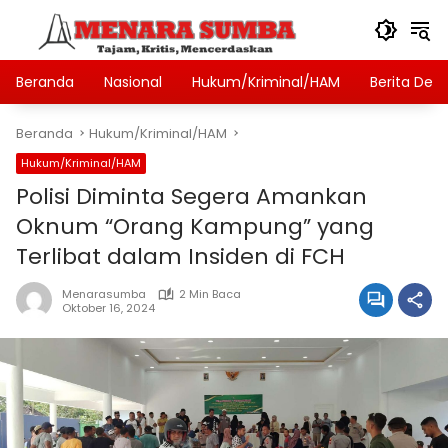
Langsung
ke
konten
Beranda
Nasional
Hukum/Kriminal/HAM
Berita Des
Beranda
Hukum/Kriminal/HAM
Hukum/Kriminal/HAM
Polisi Diminta Segera Amankan
Oknum “Orang Kampung” yang
Terlibat dalam Insiden di FCH
Menarasumba
2 Min Baca
Oktober 16, 2024