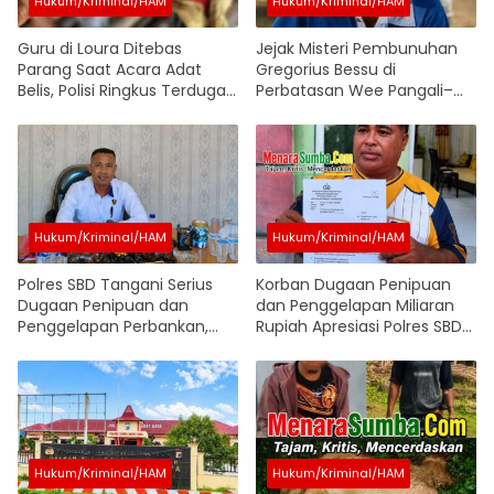
Hukum/Kriminal/HAM
Hukum/Kriminal/HAM
Guru di Loura Ditebas
Jejak Misteri Pembunuhan
Parang Saat Acara Adat
Gregorius Bessu di
Belis, Polisi Ringkus Terduga
Perbatasan Wee Pangali–
Pelaku
Lombu, Pengakuan Oknum
Soal Pelaku yang Disebut
Sudah Dibantai Jadi Sorotan
Hukum/Kriminal/HAM
Hukum/Kriminal/HAM
Polres SBD Tangani Serius
Korban Dugaan Penipuan
Dugaan Penipuan dan
dan Penggelapan Miliaran
Penggelapan Perbankan,
Rupiah Apresiasi Polres SBD
Penyidik Terus Kumpulkan
Terbitkan SP2HP, Berharap
Alat Bukti
Kasus Segera Naik ke
Penyidikan
Hukum/Kriminal/HAM
Hukum/Kriminal/HAM