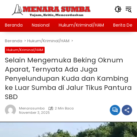
Langsung
ke
konten
Beranda
Nasional
Hukum/Kriminal/HAM
Berita Des
Beranda
Hukum/Kriminal/HAM
Hukum/Kriminal/HAM
Selain Mengemuka Beking Oknum
Aparat, Ternyata Ada Juga
Penyelundupan Kuda dan Kambing
ke Luar Sumba di Jalur Tikus Pantura
SBD
Menarasumba
2 Min Baca
November 3, 2025