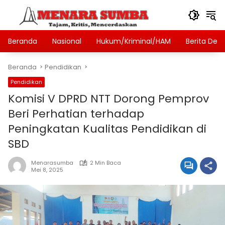
Langsung
ke
konten
Beranda
Nasional
Hukum/Kriminal/HAM
Berita Des
Beranda
Pendidikan
Pendidikan
Komisi V DPRD NTT Dorong Pemprov
Beri Perhatian terhadap
Peningkatan Kualitas Pendidikan di
SBD
Menarasumba
2 Min Baca
Mei 8, 2025