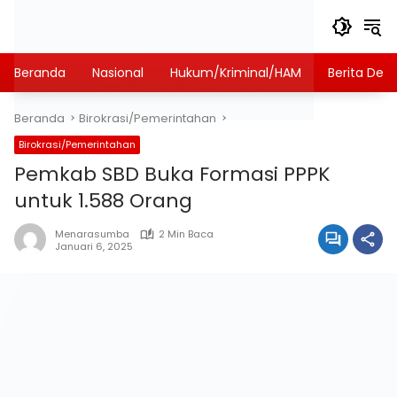
Langsung
ke
konten
Beranda
Nasional
Hukum/Kriminal/HAM
Berita Des
Beranda
Birokrasi/Pemerintahan
Birokrasi/Pemerintahan
Pemkab SBD Buka Formasi PPPK
untuk 1.588 Orang
Menarasumba
2 Min Baca
Januari 6, 2025