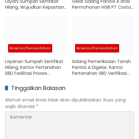
Layani Sumpah Sertifikat
Gelar Sidang Panitia A atas
Hilang, Wujudkan Kepastian
Permohonan HGB PT Costa
Hukum Hak Atas Tanah
Hotels Sumba di Kodi Utara
Birokrasi/Pemerintahan
Birokrasi/Pemerintahan
Layanan Sumpah Sertifikat
Sidang Pemeriksaan Tanah
Hilang, Kantor Pertanahan
Panitia A Digelar, Kantor
SBD Fasilitasi Proses
Pertanahan SBD Verifikasi
Penerbitan Pengganti bagi
Permohonan Hak Milik
Warga
Perorangan
Tinggalkan Balasan
Alamat email Anda tidak akan dipublikasikan.
Ruas yang
wajib ditandai
*