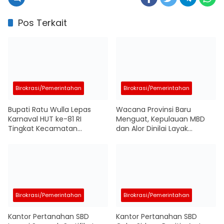
Pos Terkait
Birokrasi/Pemerintahan
Birokrasi/Pemerintahan
Bupati Ratu Wulla Lepas
Wacana Provinsi Baru
Karnaval HUT ke-81 RI
Menguat, Kepulauan MBD
Tingkat Kecamatan
dan Alor Dinilai Layak
Wewewa Barat, Ajak
Bergabung Demi Percepat
Generasi Muda Perkuat
Pembangunan
Nasionalisme
Birokrasi/Pemerintahan
Birokrasi/Pemerintahan
Kantor Pertanahan SBD
Kantor Pertanahan SBD