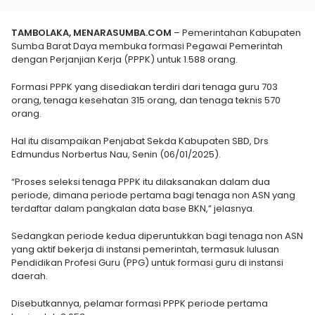
TAMBOLAKA, MENARASUMBA.COM
– Pemerintahan Kabupaten
Sumba Barat Daya membuka formasi Pegawai Pemerintah
dengan Perjanjian Kerja (PPPK) untuk 1.588 orang.
Formasi PPPK yang disediakan terdiri dari tenaga guru 703
orang, tenaga kesehatan 315 orang, dan tenaga teknis 570
orang.
Hal itu disampaikan Penjabat Sekda Kabupaten SBD, Drs
Edmundus Norbertus Nau, Senin (06/01/2025).
“Proses seleksi tenaga PPPK itu dilaksanakan dalam dua
periode, dimana periode pertama bagi tenaga non ASN yang
terdaftar dalam pangkalan data base BKN,” jelasnya.
Sedangkan periode kedua diperuntukkan bagi tenaga non ASN
yang aktif bekerja di instansi pemerintah, termasuk lulusan
Pendidikan Profesi Guru (PPG) untuk formasi guru di instansi
daerah.
Disebutkannya, pelamar formasi PPPK periode pertama