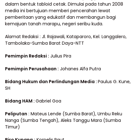
dalam bentuk tabloid cetak. Dimulai pada tahun 2008
media ini bertujuan memberi pencerahan lewat
pemberitaan yang edukatif dan membangun bagi
kemajuan tanah marapu, negeri seribu kuda.
Alamat Redaksi : Jl. Rajawali, Kataparoro, Kel. Langgalero,
Tambolaka-Sumba Barat Daya-NTT
Pemimpin Redaksi :
Julius Pira
Pemimpin Perusahaan :
Johanes Alfa Putra
Bidang Hukum dan Perlindungan Media
:
Paulus G. Kune,
SH
Bidang HAM :
Gabriel Goa
Peliputan
: Mateus Lende (Sumba Barat), Umbu Reku
Nanga (Sumba Tengah), Aleks Tanggu Mara (Sumba
Timur)
Biro Kupang
:
Kornelis Paut