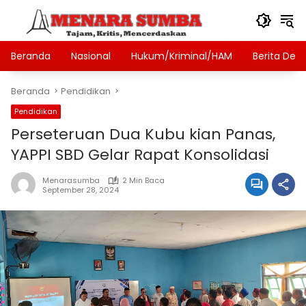
Langsung
ke
konten
Beranda
Nasional
Hukum/Kriminal/HAM
Berita Des
Beranda
Pendidikan
Pendidikan
Perseteruan Dua Kubu kian Panas,
YAPPI SBD Gelar Rapat Konsolidasi
Menarasumba
2 Min Baca
September 28, 2024