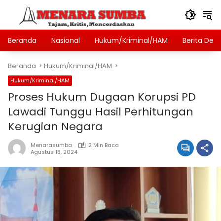
Langsung
ke
konten
Beranda
Nasional
Hukum/Kriminal/HAM
Berita Des
Beranda
Hukum/Kriminal/HAM
Hukum/Kriminal/HAM
Proses Hukum Dugaan Korupsi PD
Lawadi Tunggu Hasil Perhitungan
Kerugian Negara
Menarasumba
2 Min Baca
Agustus 13, 2024