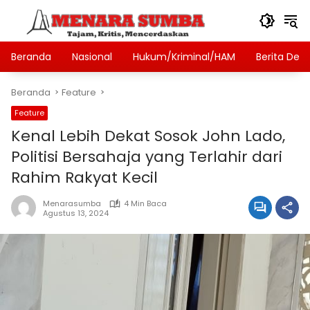
Langsung
ke
konten
Beranda
Nasional
Hukum/Kriminal/HAM
Berita Des
Beranda
Feature
Feature
Kenal Lebih Dekat Sosok John Lado,
Politisi Bersahaja yang Terlahir dari
Rahim Rakyat Kecil
Menarasumba
4 Min Baca
Agustus 13, 2024