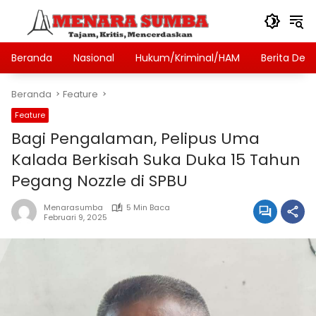
Langsung
ke
konten
Beranda
Nasional
Hukum/Kriminal/HAM
Berita Des
Beranda
Feature
Feature
Bagi Pengalaman, Pelipus Uma
Kalada Berkisah Suka Duka 15 Tahun
Pegang Nozzle di SPBU
Menarasumba
5 Min Baca
Februari 9, 2025