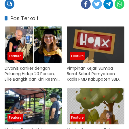
Pos Terkait
Feature
Feature
Divonis Kanker dengan
Pimpinan Kejari Sumba
Peluang Hidup 20 Persen,
Barat Sebut Pernyataan
Ellie Bangkit dan Kini Resmi
Kadis PMD Kabupaten SBD
Jadi Dokter
Hanya Isapan Jempol
Feature
Feature