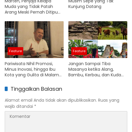
Marten, Penjaja Kelapa
Musim Sepe yang Tak
Muda yang Tidak Patah
Kunjung Datang
Arang Meski Pernah Ditipu
dan Kehilangan Sebuah Pick
up
Feature
Feature
Pariwisata Nihil Promosi,
Jangan Sampai Tiba
Minus Inovasi, hingga Ibu
Masanya ketika Alang,
Kota yang Gulita di Malam
Bambu, Kerbau, dan Kuda
Hari
Pasola Jadi Barang Langka
Tinggalkan Balasan
Alamat email Anda tidak akan dipublikasikan.
Ruas yang
wajib ditandai
*