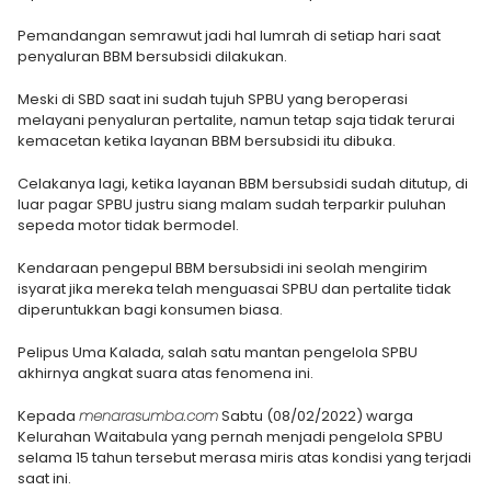
Pemandangan semrawut jadi hal lumrah di setiap hari saat
penyaluran BBM bersubsidi dilakukan.
Meski di SBD saat ini sudah tujuh SPBU yang beroperasi
melayani penyaluran pertalite, namun tetap saja tidak terurai
kemacetan ketika layanan BBM bersubsidi itu dibuka.
Celakanya lagi, ketika layanan BBM bersubsidi sudah ditutup, di
luar pagar SPBU justru siang malam sudah terparkir puluhan
sepeda motor tidak bermodel.
Kendaraan pengepul BBM bersubsidi ini seolah mengirim
isyarat jika mereka telah menguasai SPBU dan pertalite tidak
diperuntukkan bagi konsumen biasa.
Pelipus Uma Kalada, salah satu mantan pengelola SPBU
akhirnya angkat suara atas fenomena ini.
Kepada
menarasumba.com
Sabtu (08/02/2022) warga
Kelurahan Waitabula yang pernah menjadi pengelola SPBU
selama 15 tahun tersebut merasa miris atas kondisi yang terjadi
saat ini.