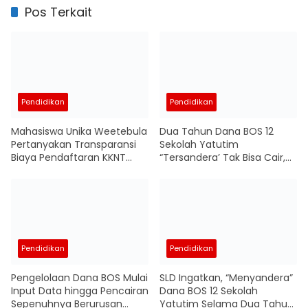
Pos Terkait
Pendidikan
Pendidikan
Mahasiswa Unika Weetebula
Dua Tahun Dana BOS 12
Pertanyakan Transparansi
Sekolah Yatutim
Biaya Pendaftaran KKNT
“Tersandera’ Tak Bisa Cair,
Gentaskin Rp1 Juta per
Kesabaran SLD yang
Orang
Tertahan “Meletup” di Ruang
Medsos
Pendidikan
Pendidikan
Pengelolaan Dana BOS Mulai
SLD Ingatkan, “Menyandera”
Input Data hingga Pencairan
Dana BOS 12 Sekolah
Sepenuhnya Berurusan
Yatutim Selama Dua Tahun