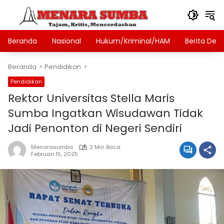
Langsung
ke
konten
Beranda
Nasional
Hukum/Kriminal/HAM
Berita Des
Beranda
Pendidikan
Pendidikan
Rektor Universitas Stella Maris
Sumba Ingatkan Wisudawan Tidak
Jadi Penonton di Negeri Sendiri
Menarasumba
2 Min Baca
Februari 15, 2025