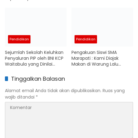
dengan Dinas Bukan
adalah Tindakan Sangat
Yayasan
Tidak Manusiawi
Pendidikan
Pendidikan
Sejumlah Sekolah Keluhkan
Pengakuan Siswi SMA
Penyaluran PIP oleh BNI KCP
Marapati : Kami Diajak
Waitabula yang Dinilai
Makan di Warung Lalu
Lamban
Bendahara Sekolah Minta
Setoran
Tinggalkan Balasan
Alamat email Anda tidak akan dipublikasikan.
Ruas yang
wajib ditandai
*