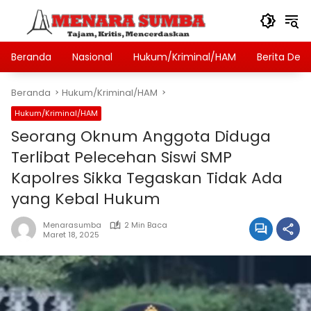
Langsung
ke
konten
Beranda
Nasional
Hukum/Kriminal/HAM
Berita Des
Beranda
Hukum/Kriminal/HAM
Hukum/Kriminal/HAM
Seorang Oknum Anggota Diduga
Terlibat Pelecehan Siswi SMP
Kapolres Sikka Tegaskan Tidak Ada
yang Kebal Hukum
Menarasumba
2 Min Baca
Maret 18, 2025