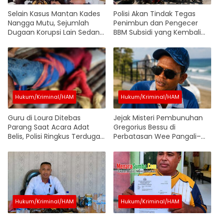
Selain Kasus Mantan Kades
Polisi Akan Tindak Tegas
Nangga Mutu, Sejumlah
Penimbun dan Pengecer
Dugaan Korupsi Lain Sedang
BBM Subsidi yang Kembali
Ditangani Polres SBD
Marak di SBD, Operasi
Penertiban Dimulai Dalam
Waktu Dekat
Hukum/Kriminal/HAM
Hukum/Kriminal/HAM
Guru di Loura Ditebas
Jejak Misteri Pembunuhan
Parang Saat Acara Adat
Gregorius Bessu di
Belis, Polisi Ringkus Terduga
Perbatasan Wee Pangali–
Pelaku
Lombu, Pengakuan Oknum
Soal Pelaku yang Disebut
Sudah Dibantai Jadi Sorotan
Hukum/Kriminal/HAM
Hukum/Kriminal/HAM