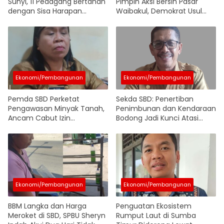
Sunyi, 11 Pedagang Bertahan
Pimpin Aksi Bersih Pasar
dengan Sisa Harapan
Waibakul, Demokrat Usul
Menunggu Ketegasan
ASN Wajib Belanja di Pasar
Pemerintah
Rakyat
Ekonomi/Pembangunan
Ekonomi/Pembangunan
Pemda SBD Perketat
Sekda SBD: Penertiban
Pengawasan Minyak Tanah,
Penimbunan dan Kendaraan
Ancam Cabut Izin
Bodong Jadi Kunci Atasi
Pangkalan yang Langgar HET
Kelangkaan BBM Bersubsidi
Ekonomi/Pembangunan
Ekonomi/Pembangunan
BBM Langka dan Harga
Penguatan Ekosistem
Meroket di SBD, SPBU Sheryn
Rumput Laut di Sumba