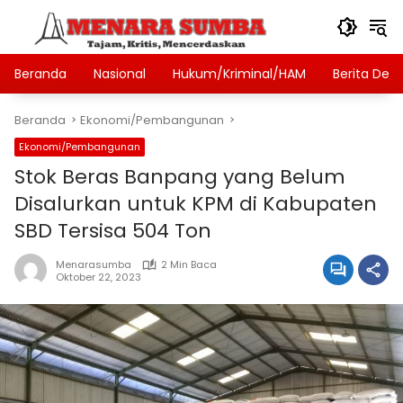
Langsung
ke
konten
Beranda
Nasional
Hukum/Kriminal/HAM
Berita Des
Beranda
Ekonomi/Pembangunan
Ekonomi/Pembangunan
Stok Beras Banpang yang Belum
Disalurkan untuk KPM di Kabupaten
SBD Tersisa 504 Ton
Menarasumba
2 Min Baca
Oktober 22, 2023