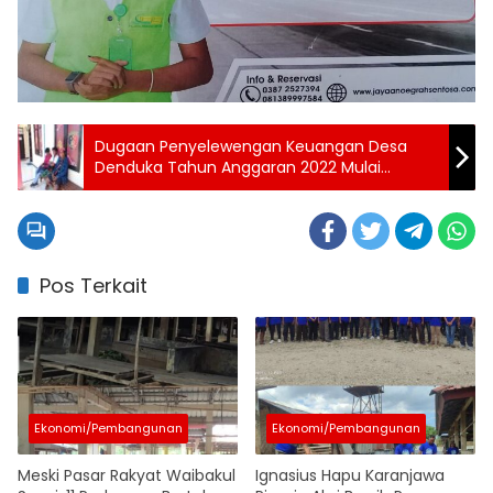
Dugaan Penyelewengan Keuangan Desa
Denduka Tahun Anggaran 2022 Mulai
Diselidiki Polisi
Pos Terkait
Ekonomi/Pembangunan
Ekonomi/Pembangunan
Meski Pasar Rakyat Waibakul
Ignasius Hapu Karanjawa