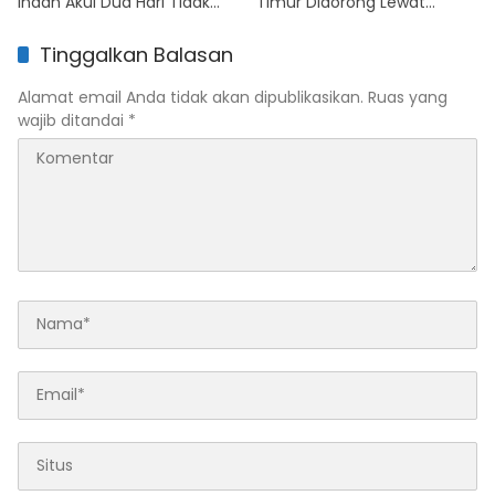
Indah Akui Dua Hari Tidak
Timur Didorong Lewat
Layani Pertalite Akibat
Pendekatan Inklusif
Gangguan Alat
Tinggalkan Balasan
Alamat email Anda tidak akan dipublikasikan.
Ruas yang
wajib ditandai
*