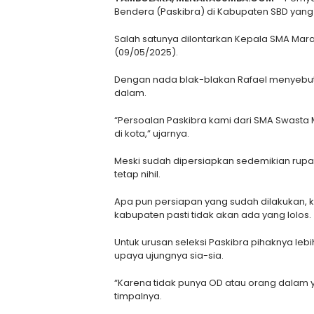
Bendera (Paskibra) di Kabupaten SBD yang d
Salah satunya dilontarkan Kepala SMA Marap
(09/05/2025).
Dengan nada blak-blakan Rafael menyebut b
dalam.
“Persoalan Paskibra kami dari SMA Swasta
di kota,” ujarnya.
Meski sudah dipersiapkan sedemikian rupa 
tetap nihil.
Apa pun persiapan yang sudah dilakukan, kat
kabupaten pasti tidak akan ada yang lolos.
Untuk urusan seleksi Paskibra pihaknya leb
upaya ujungnya sia-sia.
“Karena tidak punya OD atau orang dalam y
timpalnya.