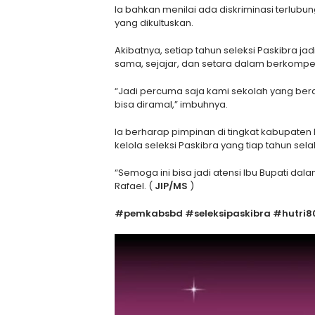
Ia bahkan menilai ada diskriminasi terlubu
yang dikultuskan.
Akibatnya, setiap tahun seleksi Paskibra ja
sama, sejajar, dan setara dalam berkompet
“Jadi percuma saja kami sekolah yang berasa
bisa diramal,” imbuhnya.
Ia berharap pimpinan di tingkat kabupaten
kelola seleksi Paskibra yang tiap tahun sela
“Semoga ini bisa jadi atensi Ibu Bupati dal
Rafael. (
JIP/MS
)
#pemkabsbd #seleksipaskibra #hutri8