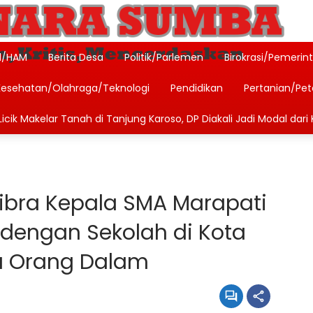
l/HAM
Berita Desa
Politik/Parlemen
Birokrasi/Pemerin
Kesehatan/Olahraga/Teknologi
Pendidikan
Pertanian/Pe
icik Makelar Tanah di Tanjung Karoso, DP Diakali Jadi Modal dari 
skibra Kepala SMA Marapati
 dengan Sekolah di Kota
a Orang Dalam