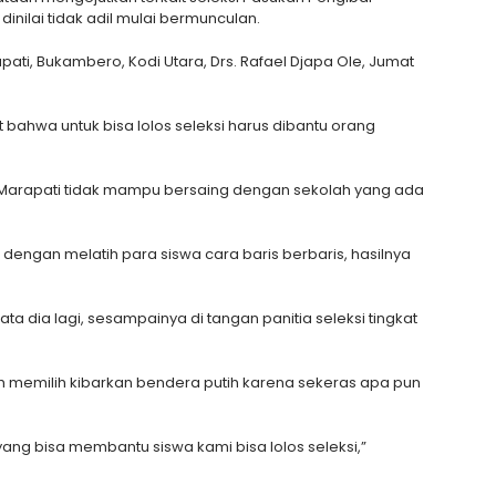
inilai tidak adil mulai bermunculan.
ati, Bukambero, Kodi Utara, Drs. Rafael Djapa Ole, Jumat
ahwa untuk bisa lolos seleksi harus dibantu orang
 Marapati tidak mampu bersaing dengan sekolah yang ada
dengan melatih para siswa cara baris berbaris, hasilnya
a dia lagi, sesampainya di tangan panitia seleksi tingkat
ih memilih kibarkan bendera putih karena sekeras apa pun
ang bisa membantu siswa kami bisa lolos seleksi,”