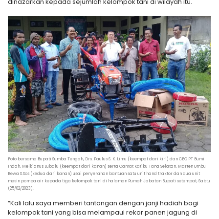
dinazarkan kepada sejumlah kelompok tani di wilayah itu.
Foto bersama Bupati Sumba Tengah, Drs. Paulus S. K. Limu (keempat dari kiri) dan CEO PT Bumi
Indah, Melkianus Lubalu (keempat dari kanan) serta Camat Katiku Tana Selatan, Marten Umbu
Bewa S.Sos (kedua dari kanan) usai penyerahan bantuan satu unit hand traktor dan dua unit
mesin pompa air kepada tiga kelompok tani di halaman Rumah Jabatan Bupati setempat, Sabtu
(25/02/2023).
“Kali lalu saya memberi tantangan dengan janji hadiah bagi
kelompok tani yang bisa melampaui rekor panen jagung di