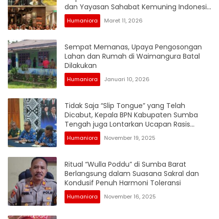
dan Yayasan Sahabat Kemuning Indonesia
untuk Anak Kurang Beruntung di SBD
Humaniora
Maret 11, 2026
Sempat Memanas, Upaya Pengosongan
Lahan dan Rumah di Waimangura Batal
Dilakukan
Humaniora
Januari 10, 2026
Tidak Saja “Slip Tongue” yang Telah
Dicabut, Kepala BPN Kabupaten Sumba
Tengah juga Lontarkan Ucapan Rasis
kepada Penasehat Hukum Suku
Humaniora
November 19, 2025
Anapasoka
Ritual “Wulla Poddu” di Sumba Barat
Berlangsung dalam Suasana Sakral dan
Kondusif Penuh Harmoni Toleransi
Humaniora
November 16, 2025