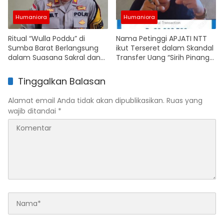
Humaniora
Humaniora
Ritual “Wulla Poddu” di
Nama Petinggi APJATI NTT
Sumba Barat Berlangsung
ikut Terseret dalam Skandal
dalam Suasana Sakral dan
Transfer Uang “Sirih Pinang
Kondusif Penuh Harmoni
Pendeta” Senilai 20 Juta
Toleransi
Tinggalkan Balasan
Alamat email Anda tidak akan dipublikasikan.
Ruas yang
wajib ditandai
*