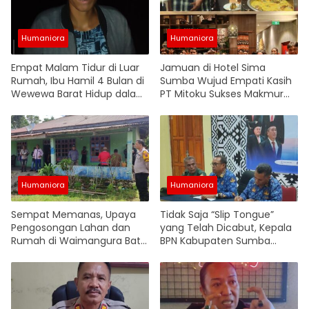
Humaniora
Humaniora
Empat Malam Tidur di Luar
Jamuan di Hotel Sima
Rumah, Ibu Hamil 4 Bulan di
Sumba Wujud Empati Kasih
Wewewa Barat Hidup dalam
PT Mitoku Sukses Makmur
Keterbatasan Setelah
dan Yayasan Sahabat
Rumah Disegel
Kemuning Indonesia untuk
Anak Kurang Beruntung di
SBD
Humaniora
Humaniora
Sempat Memanas, Upaya
Tidak Saja “Slip Tongue”
Pengosongan Lahan dan
yang Telah Dicabut, Kepala
Rumah di Waimangura Batal
BPN Kabupaten Sumba
Dilakukan
Tengah juga Lontarkan
Ucapan Rasis kepada
Penasehat Hukum Suku
Anapasoka