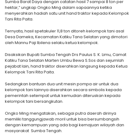
Sumba Barat Daya dengan catatan hasil 7 sampai 8 ton per
hektar,” ungkap Ongko Ming dalam sapaannya ketika
menyerahkan hadiah satu unit hand traktor kepada Kelompok
Tani Rita Paita.
Ternyata, hasil spetakuler 11,8 ton ditoreh kelompok tani asal
Desa Dameka, Kecamatan Katiku Tana Selatan yang dimotori
oleh Mannu Paji Ibilena selaku ketua kelompok.
Disaksikan Bupati Sumba Tengah Drs Paulus S. K. Limu, Camat
Katiku Tana Selatan Marten Umbu Bewa S.Sos dan sejumlah
pejabat lain, hand traktor diserahkan langsung kepada Ketua
Kelompok Tani Rita Paita.
Sedangkan bantuan dua unit mesin pompa air untuk dua
kelompok tani lainnya diserahkan secara simbolis kepada
pemerintah setempat untuk kemudian diteruskan kepada
kelompok tani bersangkutan.
Ongko Ming mengatakan, sebagai putra daerah dirinya
memiliki tanggungjawab moril untuk bisa bersumbangsih
dengan kemampuan yang ada bagi kemajuan wilayah dan
masyarakat Sumba Tengah.