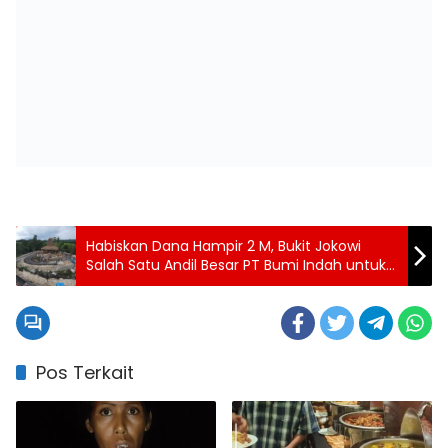
Habiskan Dana Hampir 2 M, Bukit Jokowi
Salah Satu Andil Besar PT Bumi Indah untuk
Sukseskan Kunjungan RI 1 di Tana
Waikanena-Loku Waikalala
Pos Terkait