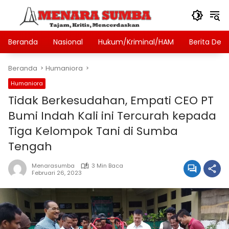
Langsung
ke
konten
Beranda
Nasional
Hukum/Kriminal/HAM
Berita Des
Beranda
Humaniora
Humaniora
Tidak Berkesudahan, Empati CEO PT
Bumi Indah Kali ini Tercurah kepada
Tiga Kelompok Tani di Sumba
Tengah
Menarasumba
3 Min Baca
Februari 26, 2023