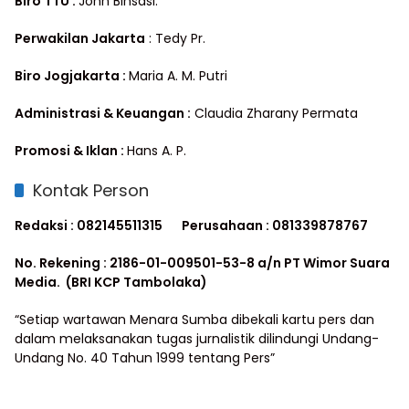
Biro TTU :
John Binsasi.
Perwakilan Jakarta
: Tedy Pr.
Biro Jogjakarta :
Maria A. M. Putri
Administrasi & Keuangan :
Claudia Zharany Permata
Promosi & Iklan :
Hans A. P.
Kontak Person
Redaksi : 082145511315
Perusahaan : 081339878767
No. Rekening : 2186-01-009501-53-8 a/n PT Wimor Suara
Media. (BRI KCP Tambolaka)
“Setiap wartawan Menara Sumba dibekali kartu pers dan
dalam melaksanakan tugas jurnalistik dilindungi Undang-
Undang No. 40 Tahun 1999 tentang Pers”