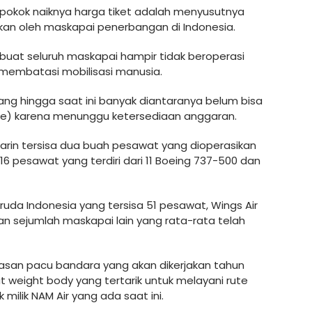
pokok naiknya harga tiket adalah menyusutnya
kan oleh maskapai penerbangan di Indonesia.
uat seluruh maskapai hampir tidak beroperasi
membatasi mobilisasi manusia.
ang hingga saat ini banyak diantaranya belum bisa
e) karena menunggu ketersediaan anggaran.
rin tersisa dua buah pesawat yang dioperasikan
 16 pesawat yang terdiri dari 11 Boeing 737-500 dan
da Indonesia yang tersisa 51 pesawat, Wings Air
n sejumlah maskapai lain yang rata-rata telah
asan pacu bandara yang akan dikerjakan tahun
eight body yang tertarik untuk melayani rute
 milik NAM Air yang ada saat ini.