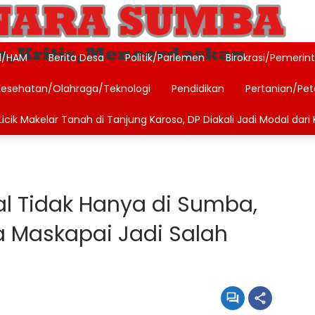
l/HAM
Berita Desa
Politik/Parlemen
Birokrasi/Pemerin
Kesehatan/Olahraga/Teknologi
Pendidikan
Pertanian/Pe
icik Makelar Tanah di Tanjung Karoso, DP Diakali Jadi Modal dari 
al Tidak Hanya di Sumba,
 Maskapai Jadi Salah