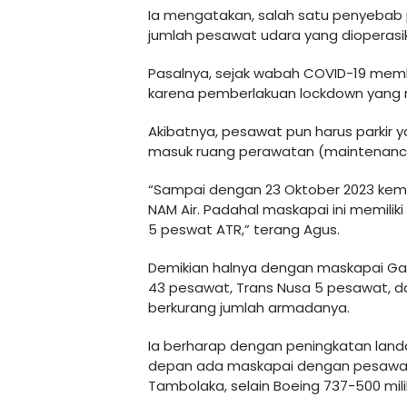
Ia mengatakan, salah satu penyebab 
jumlah pesawat udara yang dioperasi
Pasalnya, sejak wabah COVID-19 memb
karena pemberlakuan lockdown yang 
Akibatnya, pesawat pun harus parkir y
masuk ruang perawatan (maintenanc
“Sampai dengan 23 Oktober 2023 kema
NAM Air. Padahal maskapai ini memiliki
5 peswat ATR,” terang Agus.
Demikian halnya dengan maskapai Garu
43 pesawat, Trans Nusa 5 pesawat, da
berkurang jumlah armadanya.
Ia berharap dengan peningkatan land
depan ada maskapai dengan pesawat w
Tambolaka, selain Boeing 737-500 milik