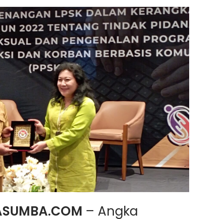
ASUMBA.COM
– Angka