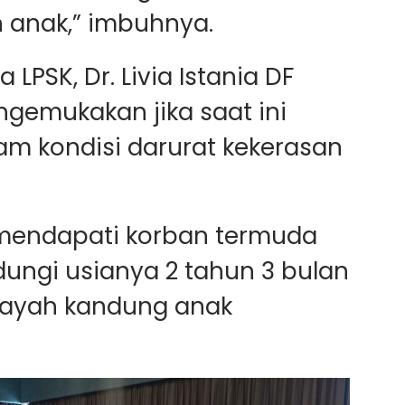
anak,” imbuhnya.
LPSK, Dr. Livia Istania DF
engemukakan jika saat ini
am kondisi darurat kekerasan
i mendapati korban termuda
dungi usianya 2 tahun 3 bulan
u ayah kandung anak