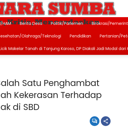
l/HAM
Berita Desa
Politik/Parlemen
Birokrasi/Pemerin
Kesehatan/Olahraga/Teknologi
Pendidikan
Pertanian/Pe
icik Makelar Tanah di Tanjung Karoso, DP Diakali Jadi Modal dari 
 Salah Satu Penghambat
ah Kekerasan Terhadap
ak di SBD