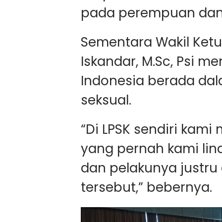
pada perempuan dan 
Sementara Wakil Ketua 
Iskandar, M.Sc, Psi m
Indonesia berada dal
seksual.
“Di LPSK sendiri kam
yang pernah kami lin
dan pelakunya justr
tersebut,” bebernya.