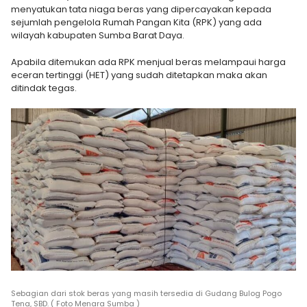
menyatukan tata niaga beras yang dipercayakan kepada
sejumlah pengelola Rumah Pangan Kita (RPK) yang ad
a
wilayah kabupaten Sumba Barat Daya.
Apabila ditemukan ada RPK menjual beras melampaui harga
eceran tertinggi (HET) yang sudah ditetapkan maka akan
ditindak tegas.
Sebagian dari stok beras yang masih tersedia di Gudang Bulog Pogo
Tena, SBD. ( Foto Menara Sumba )