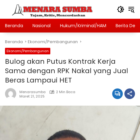
Langsung
ke
konten
Beranda
Nasional
Hukum/Kriminal/HAM
Berita Des
Beranda
Ekonomi/Pembangunan
Ekonomi/Pembangunan
Bulog akan Putus Kontrak Kerja
Sama dengan RPK Nakal yang Jual
Beras Lampaui HET
Menarasumba
2 Min Baca
Maret 21, 2025