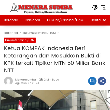
Langsung
ke
konten
Beranda
Nasional
Hukum/Kriminal/HAM
Berita Des
Beranda
Hukum/Kriminal/HAM
Hukum/Kriminal/HAM
Ketua KOMPAK Indonesia Beri
Keterangan dan Masukkan Bukti di
KPK terkait Tipikor MTN 50 Miliar Bank
NTT
Menarasumba
2 Min Baca
Agustus 27, 2024