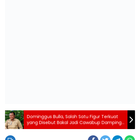
Dominggus Bulla, Salah Satu Figur Terkuat
yang Disebut Bakal Jadi Cawabup Dampingi
MDT di Pilkada 2024