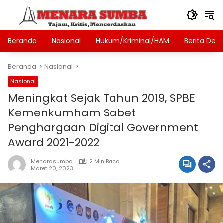
Langsung
ke
konten
Beranda
Nasional
Hukum/Kriminal/HAM
Berita Des
Beranda
Nasional
Nasional
Meningkat Sejak Tahun 2019, SPBE
Kemenkumham Sabet
Penghargaan Digital Government
Award 2021-2022
Menarasumba
2 Min Baca
Maret 20, 2023