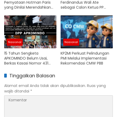
Pernyataan Hotman Paris
Ferdinandus Wali Ate
yang Dinilai Merendahkan
sebagai Calon Ketua PP
Wartawan
PMKRI 2026–2028, Tawarkan
Kepemimpinan Cepat dan
Merangkul Nusantara
Nasional
Nasional
15 Tahun Sengketa
KP2MI Perkuat Pelindungan
APKOMINDO Belum Usai,
PMI Melalui Implementasi
Berkas Kasasi Nomor 431
Rekomendasi CMW PBB
K/TUN/2026 Masuk
Mahkamah Agung
Tinggalkan Balasan
Alamat email Anda tidak akan dipublikasikan.
Ruas yang
wajib ditandai
*