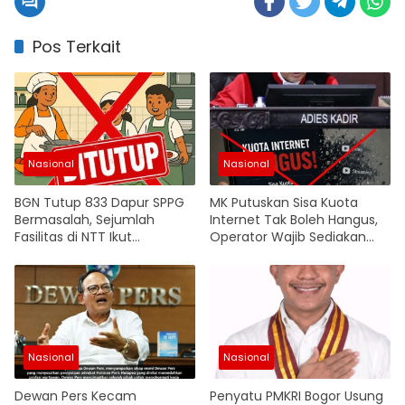
Pos Terkait
Nasional
Nasional
BGN Tutup 833 Dapur SPPG
MK Putuskan Sisa Kuota
Bermasalah, Sejumlah
Internet Tak Boleh Hangus,
Fasilitas di NTT Ikut
Operator Wajib Sediakan
Terdampak
Layanan Perlindungan Kuota
Nasional
Nasional
Dewan Pers Kecam
Penyatu PMKRI Bogor Usung