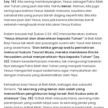
(ay. 14)
. Kita sering membayangkan, Yesus sebagai Putra Allah
dan Tuhan yang jauh dari kita. Hal itu
benar.
Namun, kita juga
sering lupa bahwa Yesus adalah manusia, saudara dan
sahabat kita yang punya darah daging seperti kita. Bila kita
merasa jauh dari Yesus, bisa jadi karena kita terlalu berat
sebelah menghayati iman kita akan Yesus Kristus.
Dalam bacaan Injil (Lukas 2:22-40) menceriterakan, bahwa
“
Yesus disunat dan diserahkan kepada Tuhan”
di Bait Allah.
Bayi Yesus tak lebih dari pasangan suami istri: Yusuf dan Maria
yang sederhana. “
Dan ketika genap waktu pentahiran
menurut hukum Taurat Musa, mereka membawa Dia ke
Yerusalem untuk menyerahkan-Nya kepada Tuhan” (ay.
22)
. Dalam kesederhanaan mereka, tak mengurangi hakekat-
Nya sebagai Putra Allah dan Tuhan yang menjadi manusia.
Yesus mengambil wujud sederhana agar menyatuhkan diri
dengan manusia yang diselamatkan oleh-Nya.
Kehadiran bayi Yesus di Bait Allah, bahagia dan sukacita
Simeon.
“Ia seorang yang benar dan saleh yang
menantikan penghiburan bagi Israel. Roh Kudus ada di
atasnya” (ay. 25)
. Di Bait Allah ada pula Hana, seorang nabi
perempuan yang sudah lanjut usia. Ia seorang janda yang
selalu hidup di Bait Allah. Siang dan malam ia beribadah, puasa