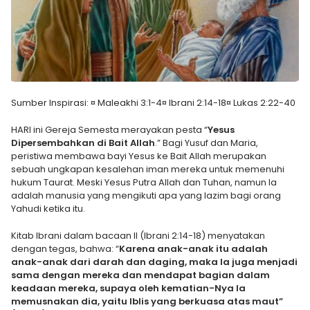
Sumber Inspirasi: ¤ Maleakhi 3:1-4¤ Ibrani 2:14-18¤ Lukas 2:22-40
HARI ini Gereja Semesta merayakan pesta “
Yesus
Dipersembahkan di Bait Allah
.” Bagi Yusuf dan Maria,
peristiwa membawa bayi Yesus ke Bait Allah merupakan
sebuah ungkapan kesalehan iman mereka untuk memenuhi
hukum Taurat. Meski Yesus Putra Allah dan Tuhan, namun Ia
adalah manusia yang mengikuti apa yang lazim bagi orang
Yahudi ketika itu.
Kitab Ibrani dalam bacaan II (Ibrani 2:14-18) menyatakan
dengan tegas, bahwa: “
Karena anak-anak itu adalah
anak-anak dari darah dan daging, maka Ia juga menjadi
sama dengan mereka dan mendapat bagian dalam
keadaan mereka, supaya oleh kematian-Nya Ia
memusnakan dia, yaitu Iblis yang berkuasa atas maut”