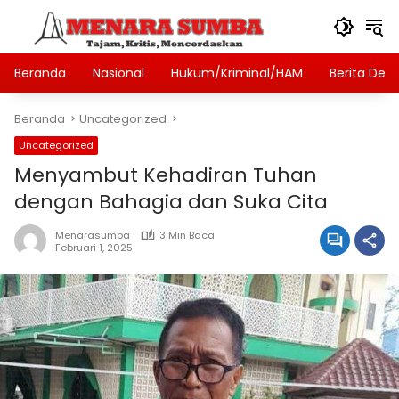
Langsung
ke
konten
Beranda
Nasional
Hukum/Kriminal/HAM
Berita Des
Beranda
Uncategorized
Uncategorized
Menyambut Kehadiran Tuhan
dengan Bahagia dan Suka Cita
Menarasumba
3 Min Baca
Februari 1, 2025