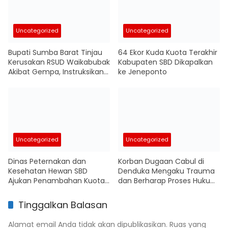
Uncategorized
Uncategorized
Bupati Sumba Barat Tinjau
64 Ekor Kuda Kuota Terakhir
Kerusakan RSUD Waikabubak
Kabupaten SBD Dikapalkan
Akibat Gempa, Instruksikan
ke Jeneponto
Penyusunan Anggaran
Renovasi
Uncategorized
Uncategorized
Dinas Peternakan dan
Korban Dugaan Cabul di
Kesehatan Hewan SBD
Denduka Mengaku Trauma
Ajukan Penambahan Kuota
dan Berharap Proses Hukum
Pengiriman Kuda Antarpulau
Segera Berjalan
Tinggalkan Balasan
Alamat email Anda tidak akan dipublikasikan.
Ruas yang