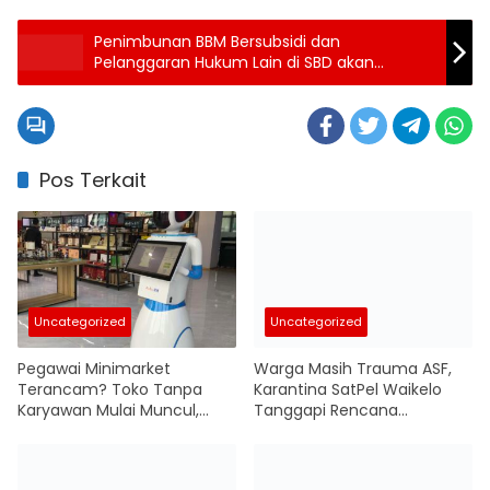
Penimbunan BBM Bersubsidi dan
Pelanggaran Hukum Lain di SBD akan
Ditindak Tegas
Pos Terkait
Uncategorized
Uncategorized
Pegawai Minimarket
Warga Masih Trauma ASF,
Terancam? Toko Tanpa
Karantina SatPel Waikelo
Karyawan Mulai Muncul,
Tanggapi Rencana
Robot Ambil Alih Operasional
Pemasukan Babi dari Luar
Pulau