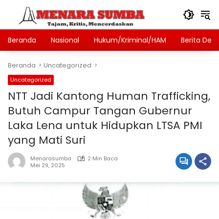
Langsung
ke
konten
Beranda
Nasional
Hukum/Kriminal/HAM
Berita Des
Beranda
Uncategorized
Uncategorized
NTT Jadi Kantong Human Trafficking,
Butuh Campur Tangan Gubernur
Laka Lena untuk Hidupkan LTSA PMI
yang Mati Suri
Menarasumba
2 Min Baca
Mei 29, 2025