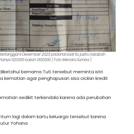
a tertanggal 9 Desember 2023 padahal saat itu justru nasabah
anya 1.120.000 bukan 1.300.000. ( Foto Menara Sumba )
ketahui bernama Tuti tersebut meminta istri
 kematian agar penghapusan sisa cicilan kredit
matian sedikit terkendala karena ada perubahan
antum lagi dalam kartu keluarga tersebut karena
tutur Yohana.