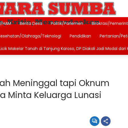
l/HAM
Berita Desa
Politik/Parlemen
Birokrasi/Pemerin
Kesehatan/Olahraga/Teknologi
Pendidikan
Pertanian/Pe
icik Makelar Tanah di Tanjung Karoso, DP Diakali Jadi Modal dari 
dah Meninggal tapi Oknum
da Minta Keluarga Lunasi